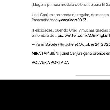
¡Llegó la primera medalla de bronce para El S
Uriel Canjura nos acaba de regalar, de manera 
Panamericanos
@santiago2023
.
¡Felicidades, querido Uriel, y muchas gracias
el nombre de…
pic.twitter.com/AOmPngkuf
— Yamil Bukele (@ybukele)
October 24, 202
MIRA TAMBIÉN: ¡Uriel Canjura ganó bronce e
VOLVER A PORTADA