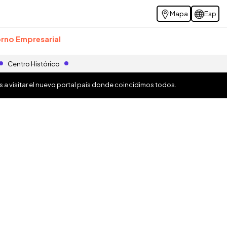
Mapa
Esp
rno Empresarial
Centro Histórico
os a visitar el nuevo portal país donde coincidimos todos.