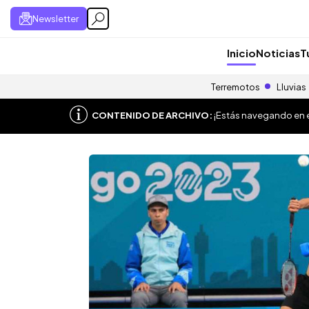
Newsletter
Inicio
Noticias
T
Terremotos
Lluvias
CONTENIDO DE ARCHIVO:
¡Estás navegando en el