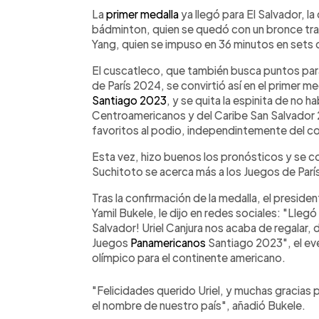
Facebook
Twitter
►
Escuchar artículo
La
primer medalla
ya llegó para El Salvador, la
bádminton, quien se quedó con un bronce tras
Yang, quien se impuso en 36 minutos en sets 
El cuscatleco, que también busca puntos para
de París 2024, se convirtió así en el primer 
Santiago 2023
, y se quita la espinita de no 
Centroamericanos y del Caribe San Salvador 
favoritos al podio, independintemente del col
Esta vez, hizo buenos los pronósticos y se c
Suchitoto se acerca más a los Juegos de Parí
Tras la confirmación de la medalla, el preside
Yamil Bukele, le dijo en redes sociales: "Llegó
Salvador! Uriel Canjura nos acaba de regalar, d
Juegos
Panamericanos
Santiago 2023", el eve
olímpico para el continente americano.
"Felicidades querido Uriel, y muchas gracias 
el nombre de nuestro país", añadió Bukele.