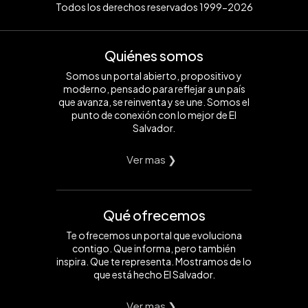
Todos los derechos reservados 1999-2026
Quiénes somos
Somos un portal abierto, propositivo y
moderno, pensado para reflejar a un país
que avanza, se reinventa y se une. Somos el
punto de conexión con lo mejor de El
Salvador.
Ver mas ❯
Qué ofrecemos
Te ofrecemos un portal que evoluciona
contigo. Que informa, pero también
inspira. Que te representa. Mostramos de lo
que está hecho El Salvador.
Ver mas ❯