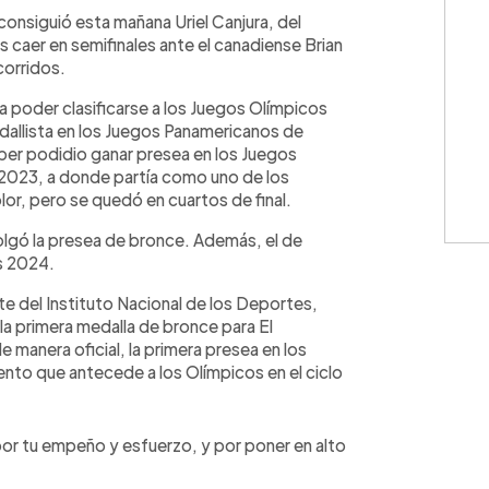
WhatsApp
Copiar link
 consiguió esta mañana Uriel Canjura, del
 caer en semifinales ante el canadiense Brian
corridos.
 poder clasificarse a los Juegos Olímpicos
medallista en los Juegos Panamericanos de
haber podidio ganar presea en los Juegos
2023, a donde partía como uno de los
or, pero se quedó en cuartos de final.
olgó la presea de bronce. Además, el de
s 2024.
nte del Instituto Nacional de los Deportes,
 la primera medalla de bronce para El
e manera oficial, la primera presea en los
nto que antecede a los Olímpicos en el ciclo
por tu empeño y esfuerzo, y por poner en alto