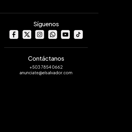
Síguenos
Contáctanos
+503 7854 0662
anunciate@elsalvador.com