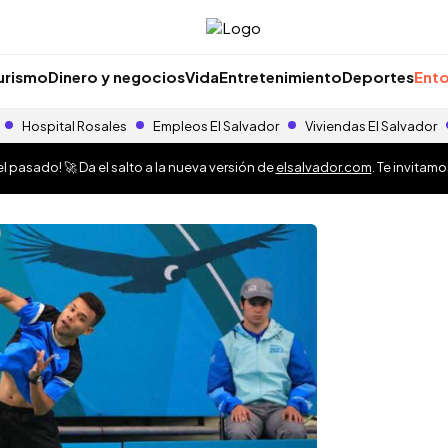
urismo
Dinero y negocios
Vida
Entretenimiento
Deportes
Ento
Hospital Rosales
Empleos El Salvador
Viviendas El Salvador
 pasado! 🚀 Da el salto a la nueva versión de
elsalvador.com
. Te invitam