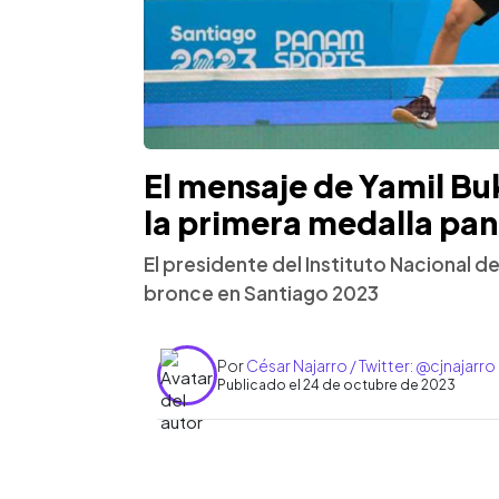
El mensaje de Yamil Buk
la primera medalla pa
El presidente del Instituto Nacional d
bronce en Santiago 2023
Por
César Najarro / Twitter: @cjnajarro
Publicado el 24 de octubre de 2023
0:00