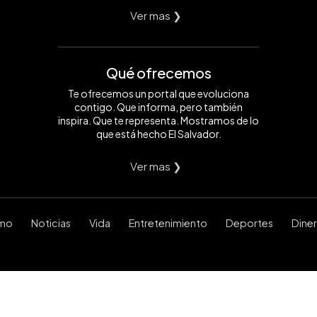
Ver mas ❯
Qué ofrecemos
Te ofrecemos un portal que evoluciona
contigo. Que informa, pero también
inspira. Que te representa. Mostramos de lo
que está hecho El Salvador.
Ver mas ❯
smo
Noticias
Vida
Entretenimiento
Deportes
Dine