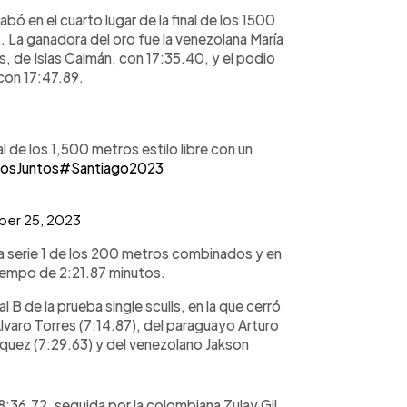
abó en el cuarto lugar de la final de los 1500
. La ganadora del oro fue la venezolana María
, de Islas Caimán, con 17:35.40, y el podio
con 17:47.89.
nal de los 1,500 metros estilo libre con un
osJuntos
#Santiago2023
ber 25, 2023
a serie 1 de los 200 metros combinados y en
tiempo de 2:21.87 minutos.
 B de la prueba single sculls, en la que cerró
lvaro Torres (7:14.87), del paraguayo Arturo
squez (7:29.63) y del venezolano Jakson
8:36.72, seguida por la colombiana Zulay Gil