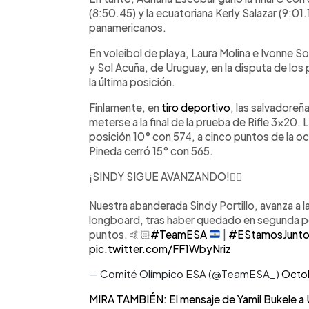
(8:50.45) y la ecuatoriana Kerly Salazar (9:01.
panamericanos.
En voleibol de playa, Laura Molina e Ivonne So
y Sol Acuña, de Uruguay, en la disputa de los 
la última posición.
Finlamente, en
tiro deportivo
, las salvadoreñ
meterse a la final de la prueba de Rifle 3x20. L
posición 10° con 574, a cinco puntos de la oc
Pineda cerró 15° con 565.
¡SINDY SIGUE AVANZANDO!🏄‍♀️
Nuestra abanderada Sindy Portillo, avanza a l
longboard, tras haber quedado en segunda pos
puntos. 🤙🏻
#TeamESA
|
#EStamosJunt
pic.twitter.com/FF1WbyNriz
— Comité Olímpico ESA (@TeamESA_)
Octo
MIRA TAMBIÉN: El mensaje de Yamil Bukele a Ur