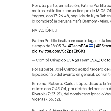
Por otra parte, en natación, Fátima Portillo ac
metros estilo libre con un tiempo de 18:05.74
Yegres, con 17:26.48, seguida de Kyra Rabess
lo completó la peruana María Bramont-Arias, 
NATACIÓN 🏊‍♂️
Fatima Portillo finalizó en cuarto lugar en la fi
tiempo de 18:05.74.
#TeamESA
|
#EStam
pic.twitter.com/ScZpsEkGKs
— Comité Olímpico ESA (@TeamESA_)
Octo
Por su parte, José Campo acabó tercero de l
la posición 25 del evento en general, con un 
En remo, Roberto Carlos López disputó la final
quinto con 7:43.04, por detrás del peruano Á
Rivarola (7:23.21), del dominicano Ignacio Vá
Vicent (7.36.32).
En tanto, Adriana Escobar ganó la final C con 