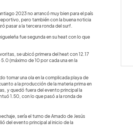
WhatsApp
Copiar link
ntiago 2023 no arrancó muy bien para el país
 deportivo, pero también con la buena noticia
ró pasar a la tercera ronda del surf.
igueleña fue segunda en su heat con lo que
voritas, se ubicó primera del heat con 12.17
de 5.0 (máximo de 10 por cada una en la
do tomar una ola en la complicada playa de
anto a la producción de la materia prima en
as, y quedó fuera del evento principal la
ntuó 1.50, con lo que pasó a la ronda de
echaje, sería el turno de Amado de Jesús
ó del evento principal al inicio de la