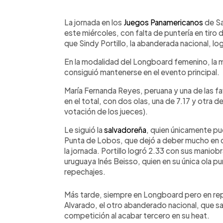
0:00
Facebook
Twitter
►
Escuchar artículo
La jornada en los
Juegos Panamericanos
de Sa
este miércoles, con falta de puntería en tiro
que Sindy Portillo, la abanderada nacional, log
En la modalidad del Longboard femenino, la m
consiguió mantenerse en el evento principal.
María Fernanda Reyes, peruana y una de las fa
en el total, con dos olas, una de 7.17 y otra 
votación de los jueces).
Le siguió la
salvadoreña
, quien únicamente pu
Punta de Lobos, que dejó a deber mucho en cu
la jornada. Portillo logró 2.33 con sus maniobr
uruguaya Inés Beisso, quien en su única ola pu
repechajes.
Más tarde, siempre en Longboard pero en rep
Alvarado, el otro abanderado nacional, que sali
competición al acabar tercero en su heat.