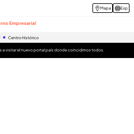
Mapa
Esp
rno Empresarial
r
Centro Histórico
os a visitar el nuevo portal país donde coincidimos todos.