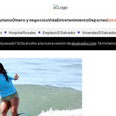
urismo
Dinero y negocios
Vida
Entretenimiento
Deportes
Ento
as
Hospital Rosales
Empleos El Salvador
Viviendas El Salvado
 pasado! 🚀 Da el salto a la nueva versión de
elsalvador.com
. Te invitam