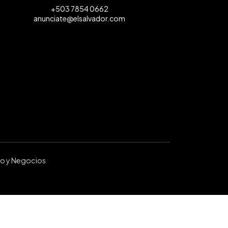
+503 7854 0662
anunciate@elsalvador.com
ro y Negocios