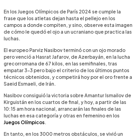
0:00
►
Escuchar artículo
En los Juegos Olímpicos de París 2024 se cumple la
frase que los atletas dejan hasta el pellejo en los
campos a donde compiten, y sino, observe esta imagen
de cómo le quedó el ojo a un ucraniano que practica las
luchas.
El europeo Parviz Nasibov terminó con un ojo morado
pero venció a Hasrat Jafarov, de Azerbayán, en la lucha
grecorromana de 67 kilos, en las semifinales, tras
empatar 3-3 pero bajo el criterio de los últimos puntos
técnicos obtenidos, y competirá hoy por el oro frente a
Saeid Esmaeli, de Irán.
Nasibov consiguió la victoria sobre Amantur Ismailov de
Kirguistán en los cuartos de final, y hoy, a partir de las
10:15 am hora nacional, arrancarán las finales de las
luchas en esa categoría y otras en femenino en los
Juegos Olímpicos
.
En tanto, en los 3000 metros obstáculos, se vivió un