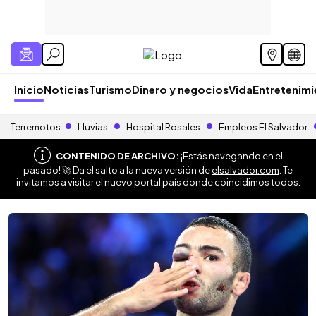
Inicio
Noticias
Turismo
Dinero y negocios
Vida
Entretenim
Terremotos
Lluvias
Hospital Rosales
Empleos El Salvador
CONTENIDO DE ARCHIVO:
¡Estás navegando en el
pasado! 🚀 Da el salto a la nueva versión de
elsalvador.com
. Te
invitamos a visitar el nuevo portal país donde coincidimos todos.