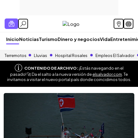
Inicio
Noticias
Turismo
Dinero y negocios
Vida
Entretenim
Terremotos
Lluvias
Hospital Rosales
Empleos El Salvador
CONTENIDO DE ARCHIVO:
¡Estás navegando en el
pasado! 🚀 Da el salto a la nueva versión de
elsalvador.com
. Te
invitamos a visitar el nuevo portal país donde coincidimos todos.