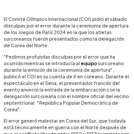
0:00
►
Escuchar artículo
El Comité Olímpico Internacional (COI) pidió el sábado
disculpas por el error durante la ceremonia de apertura
de los Juegos de París 2024 en la que los atletas
surcoreanos fueron presentados como la delegación
de Corea del Norte.
"Pedimos profundas disculpas por el error que ha
ocurrido mientras se introducía al
equipo
surcoreano
durante la emisión de la ceremonia de apertura",
publicó el COI en su cuenta de X en coreano. Durante el
espectáculo en el Sena, el presentador francés del
evento anunció la entrada de la embarcación con la
delegación surcoreana con el nombre oficial del vecino
septentrional: "República Popular Democrática de
Corea".
El error generó malestar en Corea del Sur, que todavía
está técnicamente en guerra con el Norte después de
que el conflicto librado entre 1950 y 1953 terminara con