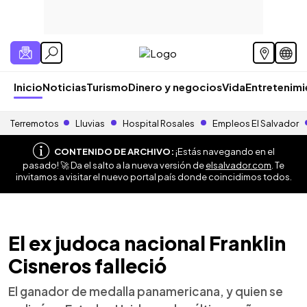
Inicio
Noticias
Turismo
Dinero y negocios
Vida
Entretenim
Terremotos
Lluvias
Hospital Rosales
Empleos El Salvador
CONTENIDO DE ARCHIVO:
¡Estás navegando en el
pasado! 🚀 Da el salto a la nueva versión de
elsalvador.com
. Te
invitamos a visitar el nuevo portal país donde coincidimos todos.
El ex judoca nacional Franklin
Cisneros falleció
El ganador de medalla panamericana, y quien se