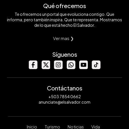
Qué ofrecemos
Te ofrecemos un portal que evoluciona contigo. Que
informa, pero también inspira. Que te representa. Mostramos
de lo que está hecho El Salvador.
Ver mas ❯
Síguenos
Contáctanos
+503 7854 0662
anunciate@elsalvador.com
Inicio
Turismo
Noticias
Vida