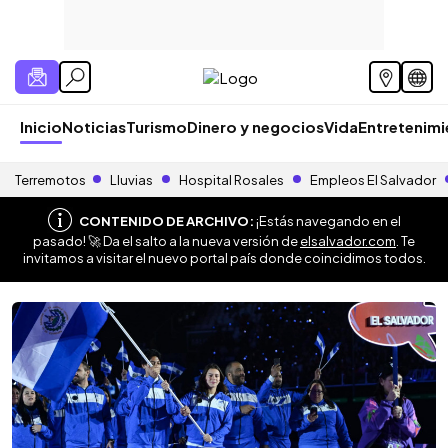
Inicio
Noticias
Turismo
Dinero y negocios
Vida
Entretenim
Terremotos
Lluvias
Hospital Rosales
Empleos El Salvador
CONTENIDO DE ARCHIVO:
¡Estás navegando en el
pasado! 🚀 Da el salto a la nueva versión de
elsalvador.com
. Te
invitamos a visitar el nuevo portal país donde coincidimos todos.