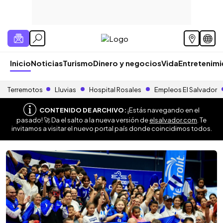
Inicio
Noticias
Turismo
Dinero y negocios
Vida
Entretenim
Terremotos
Lluvias
Hospital Rosales
Empleos El Salvador
CONTENIDO DE ARCHIVO:
¡Estás navegando en el
pasado! 🚀 Da el salto a la nueva versión de
elsalvador.com
. Te
invitamos a visitar el nuevo portal país donde coincidimos todos.