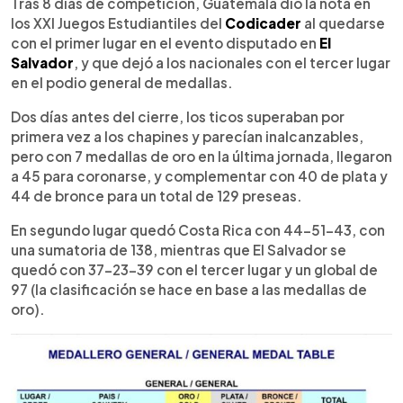
Escuchar artículo
Tras 8 días de competición, Guatemala dio la nota en
los XXI Juegos Estudiantiles del
Codicader
al quedarse
con el primer lugar en el evento disputado en
El
Salvador
, y que dejó a los nacionales con el tercer lugar
en el podio general de medallas.
Dos días antes del cierre, los ticos superaban por
primera vez a los chapines y parecían inalcanzables,
pero con 7 medallas de oro en la última jornada, llegaron
a 45 para coronarse, y complementar con 40 de plata y
44 de bronce para un total de 129 preseas.
En segundo lugar quedó Costa Rica con 44-51-43, con
una sumatoria de 138, mientras que El Salvador se
quedó con 37-23-39 con el tercer lugar y un global de
97 (la clasificación se hace en base a las medallas de
oro).