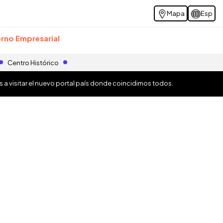
Mapa
Esp
rno Empresarial
Centro Histórico
os a visitar el nuevo portal país donde coincidimos todos.