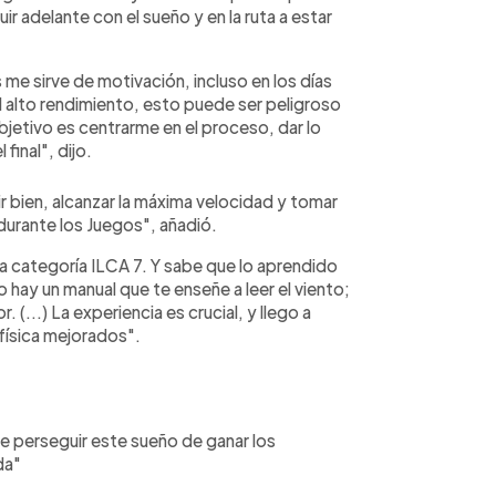
ir adelante con el sueño y en la ruta a estar
me sirve de motivación, incluso en los días
l alto rendimiento, esto puede ser peligroso
jetivo es centrarme en el proceso, dar lo
final", dijo.
r bien, alcanzar la máxima velocidad y tomar
durante los Juegos", añadió.
a categoría ILCA 7. Y sabe que lo aprendido
 hay un manual que te enseñe a leer el viento;
. (...) La experiencia es crucial, y llego a
física mejorados".
e perseguir este sueño de ganar los
da"