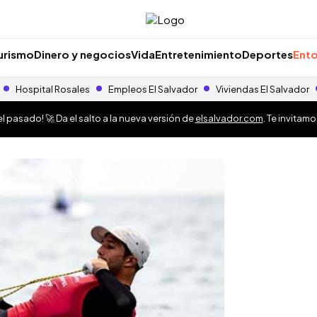
urismo
Dinero y negocios
Vida
Entretenimiento
Deportes
Ento
Hospital Rosales
Empleos El Salvador
Viviendas El Salvador
 pasado! 🚀 Da el salto a la nueva versión de
elsalvador.com
. Te invitam