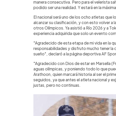
manera consecutiva. Pero para el velerista s
podido ser una realidad. Y estará en la máxima
El nacional será uno de los ocho atletas que l
alcanzar su clasificación, y con esto volver a l
otros Olímpicos. Ya asistió a Río 2026 y a Tok
experiencia adquirida que solo un evento co
"Agradecido de esta etapa de mi vida en la 
responsabilidades y disfruto mucho tener la 
sueño", declaró a la página deportiva AF Spor
"Agradecido con Dios de estar en Marsella (F
aguas olímpicas, y poniendo todo lo que pued
Arathoon, quien marcará historia al ser el pri
seguidos, ya que antes el atleta nacional y ex
justas, pero no continuas.