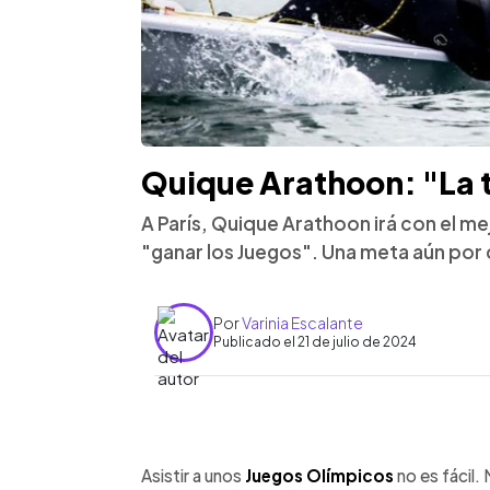
Quique Arathoon: "La t
A París, Quique Arathoon irá con el me
"ganar los Juegos". Una meta aún por 
Por
Varinia Escalante
Publicado el 21 de julio de 2024
0:00
Facebook
Twitter
►
Escuchar artículo
Asistir a unos
Juegos Olímpicos
no es fácil.