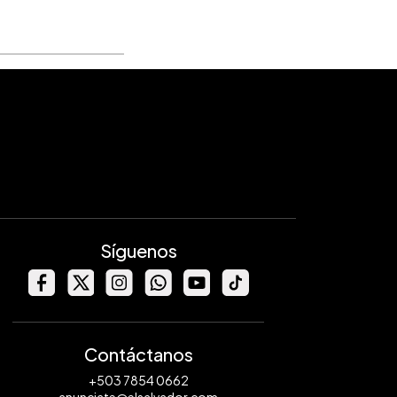
Síguenos
Contáctanos
+503 7854 0662
anunciate@elsalvador.com