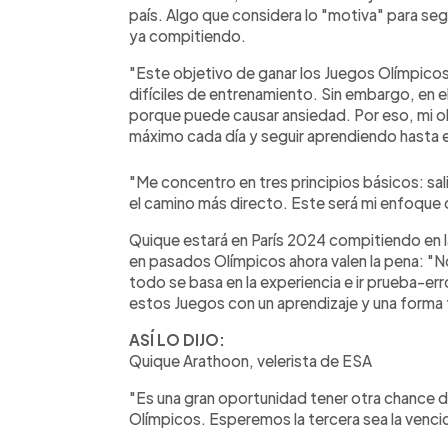
país. Algo que considera lo "motiva" para segu
ya compitiendo.
"Este objetivo de ganar los Juegos Olímpicos 
difíciles de entrenamiento. Sin embargo, en e
porque puede causar ansiedad. Por eso, mi ob
máximo cada día y seguir aprendiendo hasta el 
"Me concentro en tres principios básicos: sali
el camino más directo. Este será mi enfoque 
Quique estará en París 2024 compitiendo en l
en pasados Olímpicos ahora valen la pena: "No
todo se basa en la experiencia e ir prueba-error
estos Juegos con un aprendizaje y una forma 
ASÍ LO DIJO:
Quique Arathoon, velerista de ESA
"Es una gran oportunidad tener otra chance d
Olímpicos. Esperemos la tercera sea la venci