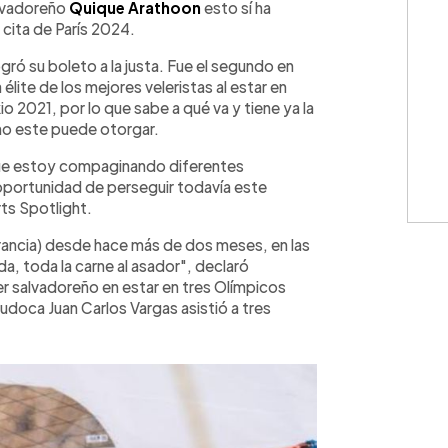
alvadoreño
Quique Arathoon
esto sí ha
 cita de París 2024.
ogró su boleto a la justa. Fue el segundo en
a élite de los mejores veleristas al estar en
io 2021, por lo que sabe a qué va y tiene ya la
mo este puede otorgar.
que estoy compaginando diferentes
oportunidad de perseguir todavía este
ts Spotlight.
rancia) desde hace más de dos meses, en las
a, toda la carne al asador", declaró
mer salvadoreño en estar en tres Olímpicos
judoca Juan Carlos Vargas asistió a tres