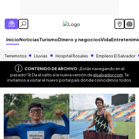
Inicio
Noticias
Turismo
Dinero y negocios
Vida
Entretenim
Terremotos
Lluvias
Hospital Rosales
Empleos El Salvador
CONTENIDO DE ARCHIVO:
¡Estás navegando en el
pasado! 🚀 Da el salto a la nueva versión de
elsalvador.com
. Te
invitamos a visitar el nuevo portal país donde coincidimos todos.