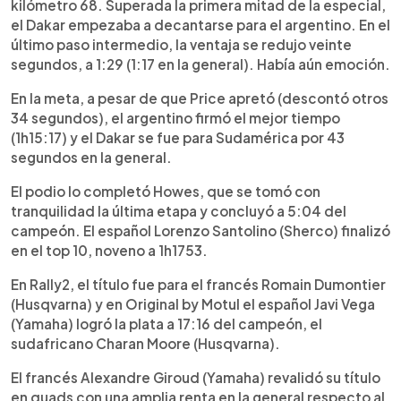
kilómetro 68. Superada la primera mitad de la especial,
el Dakar empezaba a decantarse para el argentino. En el
último paso intermedio, la ventaja se redujo veinte
segundos, a 1:29 (1:17 en la general). Había aún emoción.
En la meta, a pesar de que Price apretó (descontó otros
34 segundos), el argentino firmó el mejor tiempo
(1h15:17) y el Dakar se fue para Sudamérica por 43
segundos en la general.
El podio lo completó Howes, que se tomó con
tranquilidad la última etapa y concluyó a 5:04 del
campeón. El español Lorenzo Santolino (Sherco) finalizó
en el top 10, noveno a 1h1753.
En Rally2, el título fue para el francés Romain Dumontier
(Husqvarna) y en Original by Motul el español Javi Vega
(Yamaha) logró la plata a 17:16 del campeón, el
sudafricano Charan Moore (Husqvarna).
El francés Alexandre Giroud (Yamaha) revalidó su título
en quads con una amplia renta en la general respecto al