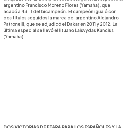
argentino Francisco Moreno Flores (Yamaha), que
acabó a 43:11 del bicampeón. El campeón igualó con
dos títulos seguidos la marca del argentino Alejandro
Patronelli, que se adjudicó el Dakar en 2011 y 2012. La
última especial se llevó el lituano Laisvydas Kancius
(Yamaha).
DOS VICTORIAS DE ETAPA PARA LOS ESPAÑOLES Y LA