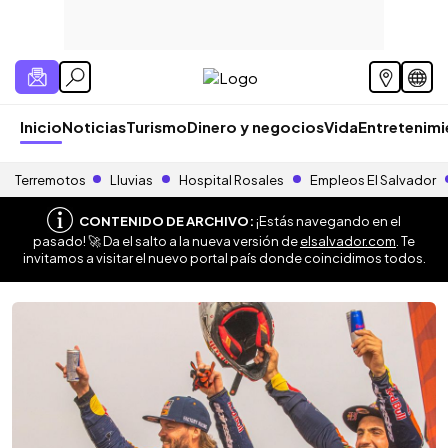
Inicio
Noticias
Turismo
Dinero y negocios
Vida
Entretenim
Terremotos
Lluvias
Hospital Rosales
Empleos El Salvador
CONTENIDO DE ARCHIVO:
¡Estás navegando en el
pasado! 🚀 Da el salto a la nueva versión de
elsalvador.com
. Te
invitamos a visitar el nuevo portal país donde coincidimos todos.