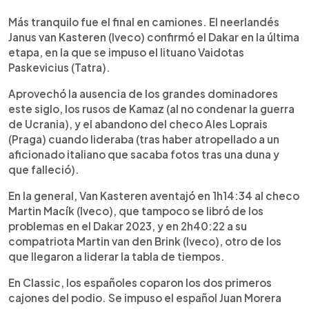
Más tranquilo fue el final en camiones. El neerlandés
Janus van Kasteren (Iveco) confirmó el Dakar en la última
etapa, en la que se impuso el lituano Vaidotas
Paskevicius (Tatra).
Aprovechó la ausencia de los grandes dominadores
este siglo, los rusos de Kamaz (al no condenar la guerra
de Ucrania), y el abandono del checo Ales Loprais
(Praga) cuando lideraba (tras haber atropellado a un
aficionado italiano que sacaba fotos tras una duna y
que falleció).
En la general, Van Kasteren aventajó en 1h14:34 al checo
Martin Macík (Iveco), que tampoco se libró de los
problemas en el Dakar 2023, y en 2h40:22 a su
compatriota Martin van den Brink (Iveco), otro de los
que llegaron a liderar la tabla de tiempos.
En Classic, los españoles coparon los dos primeros
cajones del podio. Se impuso el español Juan Morera