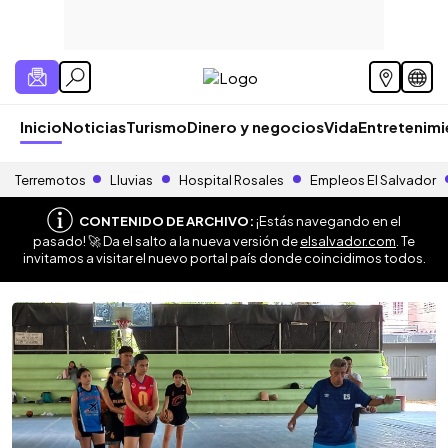
Inicio
Noticias
Turismo
Dinero y negocios
Vida
Entretenim
Terremotos
Lluvias
Hospital Rosales
Empleos El Salvador
CONTENIDO DE ARCHIVO:
¡Estás navegando en el
pasado! 🚀 Da el salto a la nueva versión de
elsalvador.com
. Te
invitamos a visitar el nuevo portal país donde coincidimos todos.