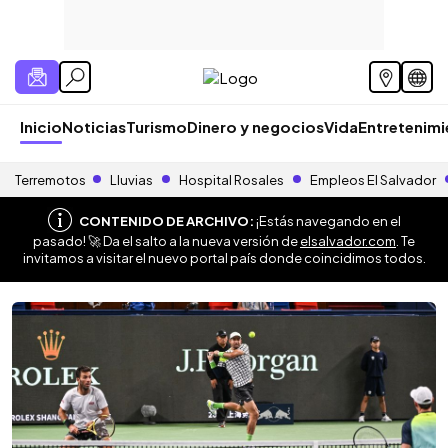
Inicio
Noticias
Turismo
Dinero y negocios
Vida
Entretenim
Terremotos
Lluvias
Hospital Rosales
Empleos El Salvador
CONTENIDO DE ARCHIVO:
¡Estás navegando en el
pasado! 🚀 Da el salto a la nueva versión de
elsalvador.com
. Te
invitamos a visitar el nuevo portal país donde coincidimos todos.