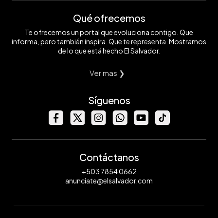
Qué ofrecemos
Te ofrecemos un portal que evoluciona contigo. Que
informa, pero también inspira. Que te representa. Mostramos
de lo que está hecho El Salvador.
Ver mas ❯
Síguenos
Contáctanos
+503 7854 0662
anunciate@elsalvador.com