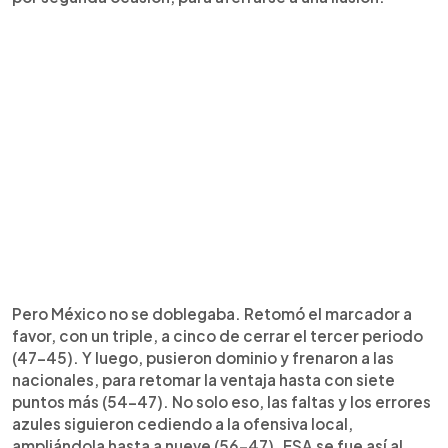
Pero México no se doblegaba. Retomó el marcador a
favor, con un triple, a cinco de cerrar el tercer periodo
(47-45). Y luego, pusieron dominio y frenaron a las
nacionales, para retomar la ventaja hasta con siete
puntos más (54-47). No solo eso, las faltas y los errores
azules siguieron cediendo a la ofensiva local,
ampliándola hasta a nueve (56-47). ESA se fue así al