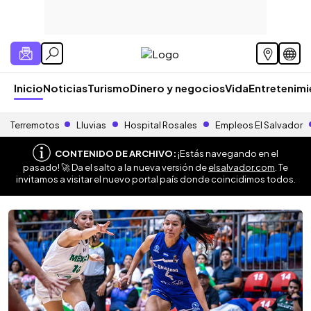
Inicio
Noticias
Turismo
Dinero y negocios
Vida
Entretenim
Terremotos
Lluvias
Hospital Rosales
Empleos El Salvador
CONTENIDO DE ARCHIVO:
¡Estás navegando en el
pasado! 🚀 Da el salto a la nueva versión de
elsalvador.com
. Te
invitamos a visitar el nuevo portal país donde coincidimos todos.