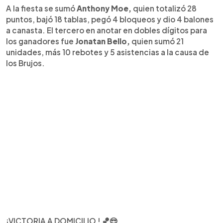
A la fiesta se sumó
Anthony Moe,
quien totalizó 28
puntos, bajó 18 tablas, pegó 4 bloqueos y dio 4 balones
a canasta. El tercero en anotar en dobles dígitos para
los ganadores fue
Jonatan Bello,
quien sumó 21
unidades, más 10 rebotes y 5 asistencias a la causa de
los Brujos.
¡VICTORIA A DOMICILIO ! 🏀😎