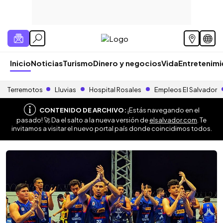
Inicio
Noticias
Turismo
Dinero y negocios
Vida
Entretenim
Terremotos
Lluvias
Hospital Rosales
Empleos El Salvador
CONTENIDO DE ARCHIVO:
¡Estás navegando en el
pasado! 🚀 Da el salto a la nueva versión de
elsalvador.com
. Te
invitamos a visitar el nuevo portal país donde coincidimos todos.