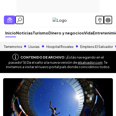
Inicio
Noticias
Turismo
Dinero y negocios
Vida
Entretenim
Terremotos
Lluvias
Hospital Rosales
Empleos El Salvador
CONTENIDO DE ARCHIVO:
¡Estás navegando en el
pasado! 🚀 Da el salto a la nueva versión de
elsalvador.com
. Te
invitamos a visitar el nuevo portal país donde coincidimos todos.