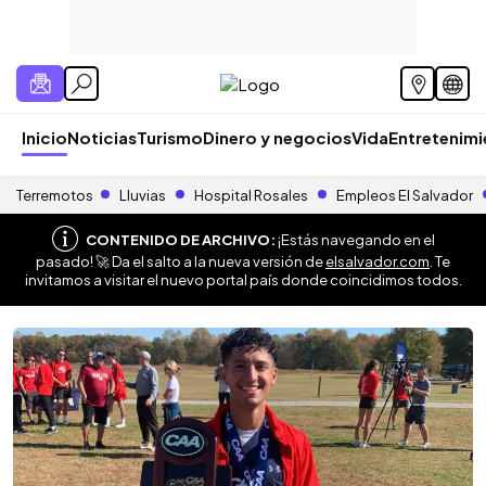
Inicio
Noticias
Turismo
Dinero y negocios
Vida
Entretenim
Terremotos
Lluvias
Hospital Rosales
Empleos El Salvador
CONTENIDO DE ARCHIVO:
¡Estás navegando en el
pasado! 🚀 Da el salto a la nueva versión de
elsalvador.com
. Te
invitamos a visitar el nuevo portal país donde coincidimos todos.