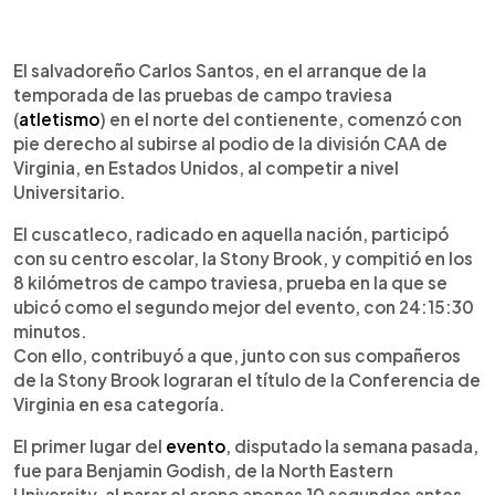
0:00
►
Escuchar artículo
El salvadoreño Carlos Santos, en el arranque de la
temporada de las pruebas de campo traviesa
(
atletismo
) en el norte del contienente, comenzó con
pie derecho al subirse al podio de la división CAA de
Virginia, en Estados Unidos, al competir a nivel
Universitario.
El cuscatleco, radicado en aquella nación, participó
con su centro escolar, la Stony Brook, y compitió en los
8 kilómetros de campo traviesa, prueba en la que se
ubicó como el segundo mejor del evento, con 24:15:30
minutos.
Con ello, contribuyó a que, junto con sus compañeros
de la Stony Brook lograran el título de la Conferencia de
Virginia en esa categoría.
El primer lugar del
evento
, disputado la semana pasada,
fue para Benjamin Godish, de la North Eastern
University, al parar el crono apenas 10 segundos antes,