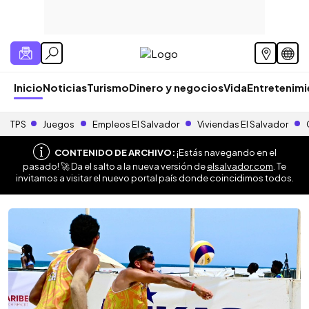
Inicio
Noticias
Turismo
Dinero y negocios
Vida
Entretenim
TPS
Juegos
Empleos El Salvador
Viviendas El Salvador
CONTENIDO DE ARCHIVO:
¡Estás navegando en el
pasado! 🚀 Da el salto a la nueva versión de
elsalvador.com
. Te
invitamos a visitar el nuevo portal país donde coincidimos todos.