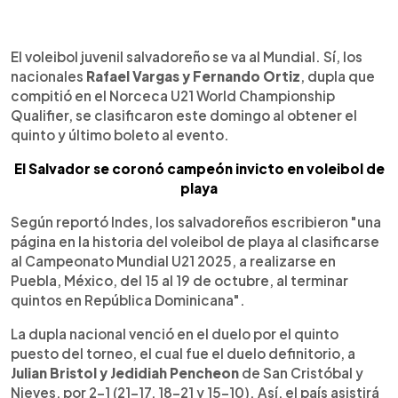
0:00
►
Escuchar artículo
El voleibol juvenil salvadoreño se va al Mundial. Sí, los
nacionales
Rafael Vargas y Fernando Ortiz
, dupla que
compitió en el Norceca U21 World Championship
Qualifier, se clasificaron este domingo al obtener el
quinto y último boleto al evento.
El Salvador se coronó campeón invicto en voleibol de
playa
Según reportó Indes, los salvadoreños escribieron "una
página en la historia del voleibol de playa al clasificarse
al Campeonato Mundial U21 2025, a realizarse en
Puebla, México, del 15 al 19 de octubre, al terminar
quintos en República Dominicana".
La dupla nacional venció en el duelo por el quinto
puesto del torneo, el cual fue el duelo definitorio, a
Julian Bristol y Jedidiah Pencheon
de San Cristóbal y
Nieves, por 2-1 (21-17, 18-21 y 15-10). Así, el país asistirá