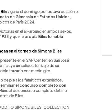
WhatsApp
Copiar link
Biles
ganó el domingo por octava ocasión el
ato de Gimnasia de Estados Unidos,
picos de París 2024.
ictorias en el all-around en ambos sexos,
1933 y que la propia Biles lo había
can en el torneo de Simone Biles
 presente en el SAP Center, en San José
e incluyó un sólido aterrizaje de su
 doble trazado con medio giro.
o de pie a los fanáticos extasiados,
terminar el concurso completo con
l Mundial de concurso completo del año
ntos de Biles.
 ADD TO SIMONE BILES’ COLLECTION