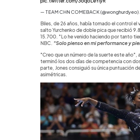
pic.twitter.com/3oqoLeYiyR
— TEAM CHN COMEBACK (@wonghurdyeo)
Biles, de 26 años, había tomado el control el
salto Yurchenko de doble pica que recibió 9.8
15.700. "Lo he venido haciendo por tanto tie
NBC.
"Solo pienso en mi performance y pi
"Creo que un número de la suerte este año", a
terminó los dos días de competencia con do
parte, Jones consiguió su única puntuación d
asimétricas.