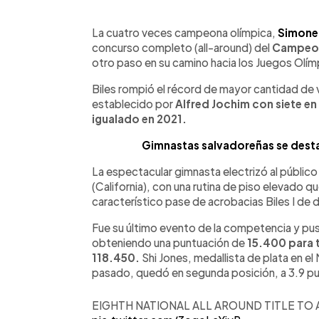
0:00
Facebook
Twitter
►
Escuchar artículo
La cuatro veces campeona olímpica,
Simone 
concurso completo (all-around) del
Campeon
otro paso en su camino hacia los Juegos Olím
Biles rompió el récord de mayor cantidad de v
establecido por
Alfred Jochim con siete en 
igualado en 2021.
Gimnastas salvadoreñas se desta
La espectacular gimnasta electrizó al público
(California), con una rutina de piso elevado qu
característico pase de acrobacias Biles I de
Fue su último evento de la competencia y pus
obteniendo una puntuación de
15.400 para 
118.450.
Shi Jones, medallista de plata en e
pasado, quedó en segunda posición, a 3.9 pu
EIGHTH NATIONAL ALL AROUND TITLE TO