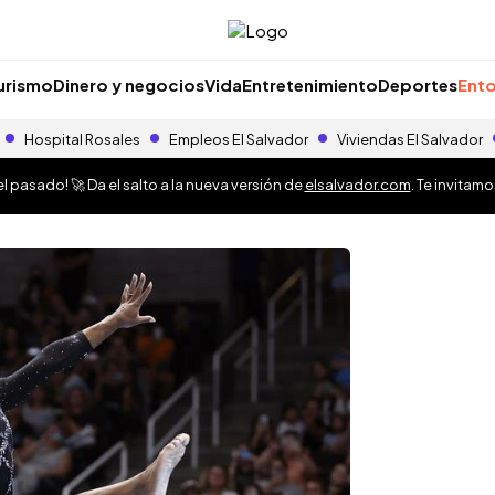
urismo
Dinero y negocios
Vida
Entretenimiento
Deportes
Ento
Hospital Rosales
Empleos El Salvador
Viviendas El Salvador
 pasado! 🚀 Da el salto a la nueva versión de
elsalvador.com
. Te invitam