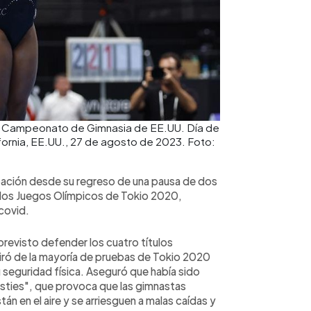
 el Campeonato de Gimnasia de EE.UU. Día de
ifornia, EE.UU., 27 de agosto de 2023. Foto:
cipación desde su regreso de una pausa de dos
 los Juegos Olímpicos de Tokio 2020,
covid.
a previsto defender los cuatro títulos
iró de la mayoría de pruebas de Tokio 2020
 seguridad física. Aseguró que había sido
ties", que provoca que las gimnastas
án en el aire y se arriesguen a malas caídas y