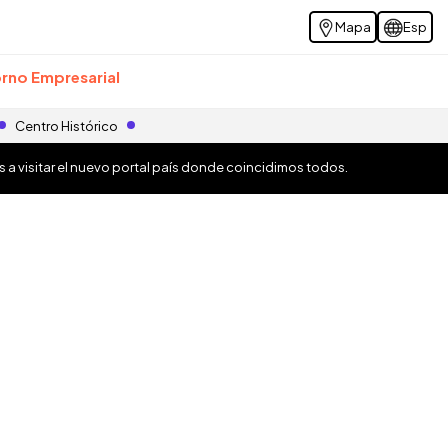
Mapa
Esp
rno Empresarial
Centro Histórico
os a visitar el nuevo portal país donde coincidimos todos.