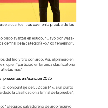
e a cuartos, tras caer en la prueba de los
o pudo avanzar en el judo. "Cayó por Waza-
vos de final de la categoría -57 kg femenino",
s del tiro y tiro con arco. Así, el primero en
ez, quien "participó en la ronda clasificatoria
7 atletas más".
s, presentes en Asunción 2025
la 10, con puntaje de 552 con 14x, a un punto
ado la clasificación a la final de la prueba",
mó: "El equipo salvadoreño de arco recurvo