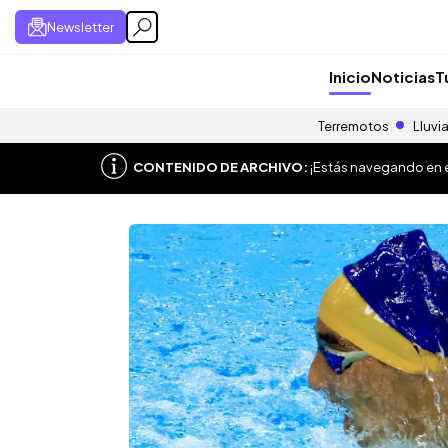
Newsletter
Inicio
Noticias
T
Terremotos
Lluvi
CONTENIDO DE ARCHIVO:
¡Estás navegando en el