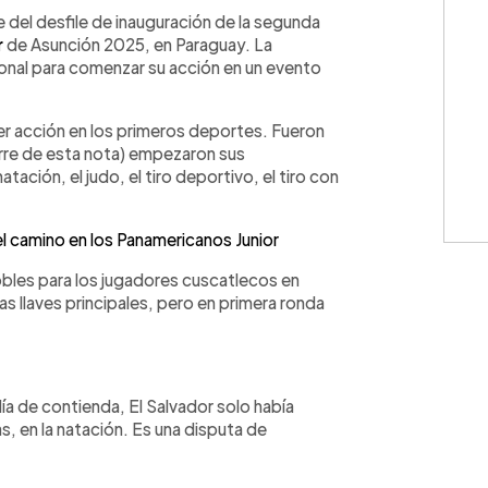
WhatsApp
Copiar link
del desfile de inauguración de la segunda
r
de Asunción 2025, en Paraguay. La
onal para comenzar su acción en un evento
er acción en los primeros deportes. Fueron
ierre de esta nota) empezaron sus
ación, el judo, el tiro deportivo, el tiro con
 camino en los Panamericanos Junior
bles para los jugadores cuscatlecos en
s llaves principales, pero en primera ronda
ía de contienda, El Salvador solo había
s, en la natación. Es una disputa de