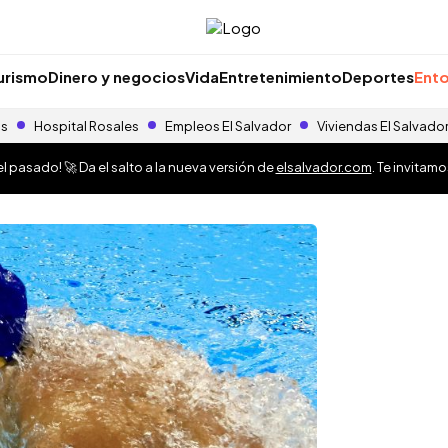
urismo
Dinero y negocios
Vida
Entretenimiento
Deportes
Ento
as
Hospital Rosales
Empleos El Salvador
Viviendas El Salvado
 pasado! 🚀 Da el salto a la nueva versión de
elsalvador.com
. Te invitam