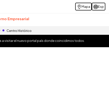
Mapa
Esp
rno Empresarial
r
Centro Histórico
os a visitar el nuevo portal país donde coincidimos todos.