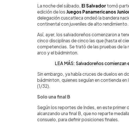
Facebook
Twitter
►
Escuchar artículo
La noche del sábado,
El Salvador
tomó parte 
edición de los
Juegos Panamericanos Junio
delegación cuscatleca ondeó la bandera naci
continental con juveniles de alto rendimiento.
Así, ayer, los salvadoreños comenzaron a ten
cinco disciplinas de cinco las que (hasta el c
competencias. Se trató de las pruebas de la nat
arco y el bádminton.
LEA MÁS: Salvadoreños comienzan el
Sin embargo, ya había cruces de duelos en do
bádminton, quienes seguían en contienda en la
(1/32).
Solo una final B
Según los reportes de Indes, en este primer d
alcanzando una final B, que no reparte medalla
consuelo, para definir posiciones finales.