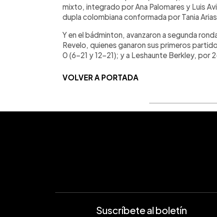
mixto, integrado por Ana Palomares y Luis Avil
dupla colombiana conformada por Tania Arias y
Y en el bádminton, avanzaron a segunda ronda 
Revelo, quienes ganaron sus primeros partido
0 (6-21 y 12-21); y a Leshaunte Berkley, por 
VOLVER A PORTADA
Suscríbete al boletín