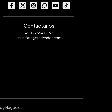
Contáctanos
+503 7854 0662
anunciate@elsalvador.com
ro y Negocios