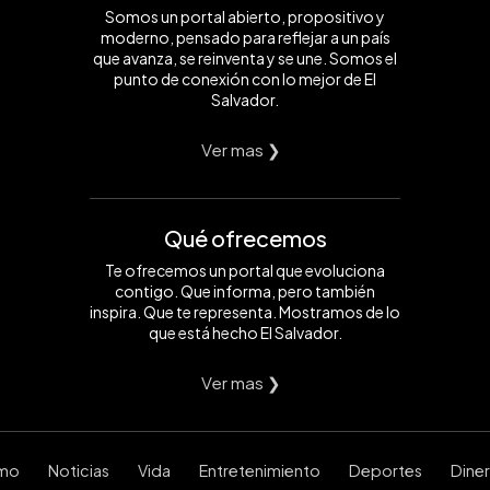
Somos un portal abierto, propositivo y
moderno, pensado para reflejar a un país
que avanza, se reinventa y se une. Somos el
punto de conexión con lo mejor de El
Salvador.
Ver mas ❯
Qué ofrecemos
Te ofrecemos un portal que evoluciona
contigo. Que informa, pero también
inspira. Que te representa. Mostramos de lo
que está hecho El Salvador.
Ver mas ❯
smo
Noticias
Vida
Entretenimiento
Deportes
Dine