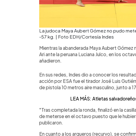
La judoca Maya Aubert Gómez no pudo meters
-57 kg. | Foto EDH/Cortesía Indes
Mientras la abanderada Maya Aubert Gómez n
Ari ante la peruana Luciana Julco, en los octa
añadieron.
En sus redes, Indes dio a conocer los resultado
acción por ESA fue el tirador José Luis Gutiérr
de pistola 10 metros aire masculino, junto a 1
LEA MÁS: Atletas salvadoreño
"Tras completada la ronda, finalizó en la casil
de meterse en el octavo puesto que le hubiera d
publicaron.
En cuanto a los arqueros (recurvo), se confir