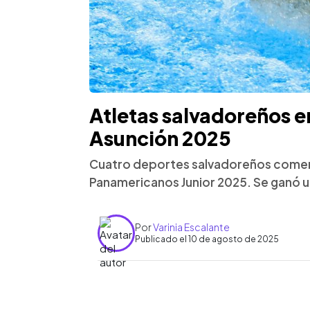
Atletas salvadoreños e
Asunción 2025
Cuatro deportes salvadoreños comenz
Panamericanos Junior 2025. Se ganó un
Por
Varinia Escalante
Publicado el 10 de agosto de 2025
0:00