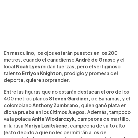
En masculino, los ojos estarán puestos en los 200
metros, cuando el canadiense
André de Grass
e y el
local
Noah Lyes
midan fuerzas, pero el vertiginoso
talento
Erriyon Knighton
, prodigio y promesa del
deporte, quiere sorprender.
Entre las figuras que no estarán destacan el oro de los
400 metros planos
Steven Gardiner,
de Bahamas, y el
colombiano
Anthony Zambrano,
quien ganó plata en
dicha prueba en los últimos Juegos. Además, tampoco
va la polaca
Anita Wlodarczyk,
campeona de martillo,
ni la rusa
Mariya Lasitskene,
campeona de salto alto
(esto debido a que no les permitirán a los de