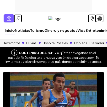
Inicio
Noticias
Turismo
Dinero y negocios
Vida
Entretenim
Terremotos
Lluvias
Hospital Rosales
Empleos El Salvador
CONTENIDO DE ARCHIVO:
¡Estás navegando en el
pasado! 🚀 Da el salto a la nueva versión de
elsalvador.com
. Te
invitamos a visitar el nuevo portal país donde coincidimos todos.