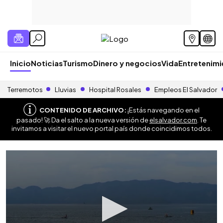
Inicio
Noticias
Turismo
Dinero y negocios
Vida
Entretenim
Terremotos
Lluvias
Hospital Rosales
Empleos El Salvador
CONTENIDO DE ARCHIVO:
¡Estás navegando en el
pasado! 🚀 Da el salto a la nueva versión de
elsalvador.com
. Te
invitamos a visitar el nuevo portal país donde coincidimos todos.