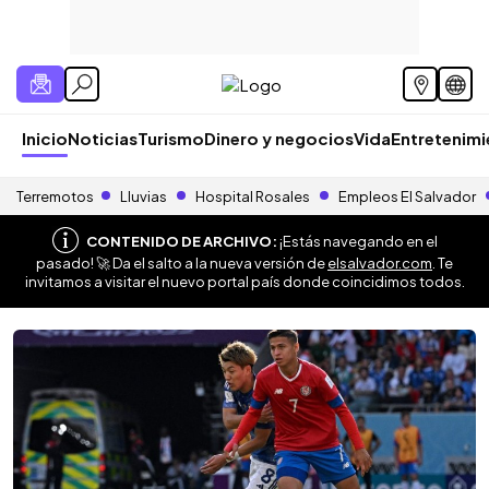
Inicio
Noticias
Turismo
Dinero y negocios
Vida
Entretenim
Terremotos
Lluvias
Hospital Rosales
Empleos El Salvador
CONTENIDO DE ARCHIVO:
¡Estás navegando en el
pasado! 🚀 Da el salto a la nueva versión de
elsalvador.com
. Te
invitamos a visitar el nuevo portal país donde coincidimos todos.