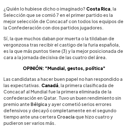
0:00
►
Escuchar artículo
¿Quién lo hubiese dicho o imaginado?
Costa Rica
, la
Selección que se comió 7 en el primer partido es la
mejor selección de Concacaf con todos los equipos de
la Confederación con dos partidos jugadores.
Sí, la que muchos daban por muerta o la tildaban de
vergonzosa tras recibir el castigo de la furia española,
es la que más puntos tiene (3) y la mejor posicionada de
cara a la jornada decisiva de las cuatro del área.
OPINIÓN: "Mundial, gestos, política"
Las candidatas a hacer buen papel no han respondido a
las expectativas.
Canadá
, la primera clasificada de
Concacaf al Mundial fue la primera eliminada de la
confederación en Qatar. Tuvo un buen rendimiento sin
premio ante
Bélgica
y ayer cometió serios errores
defensivos y decayó completamente en el segundo
tiempo ante una certera
Croacia
que hizo cuatro y
pudieron ser varios más.