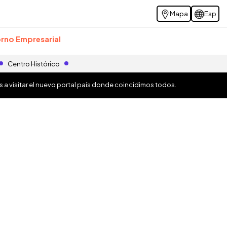
Mapa
Esp
rno Empresarial
Centro Histórico
os a visitar el nuevo portal país donde coincidimos todos.