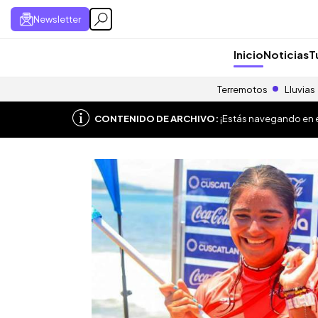
Newsletter
Inicio
Noticias
T
Terremotos
Lluvias
CONTENIDO DE ARCHIVO:
¡Estás navegando en el