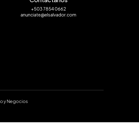
+503 7854 0662
anunciate@elsalvador.com
ro y Negocios