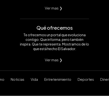
Ver mas ❯
Qué ofrecemos
Te ofrecemos un portal que evoluciona
contigo. Que informa, pero también
inspira. Que te representa. Mostramos de lo
que está hecho El Salvador.
Ver mas ❯
smo
Noticias
Vida
Entretenimiento
Deportes
Dine