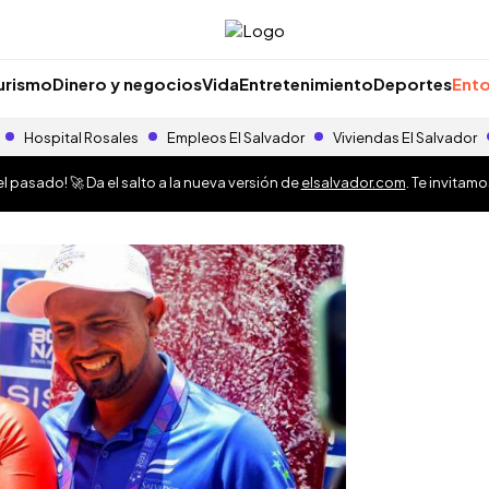
urismo
Dinero y negocios
Vida
Entretenimiento
Deportes
Ento
Hospital Rosales
Empleos El Salvador
Viviendas El Salvador
 pasado! 🚀 Da el salto a la nueva versión de
elsalvador.com
. Te invitam