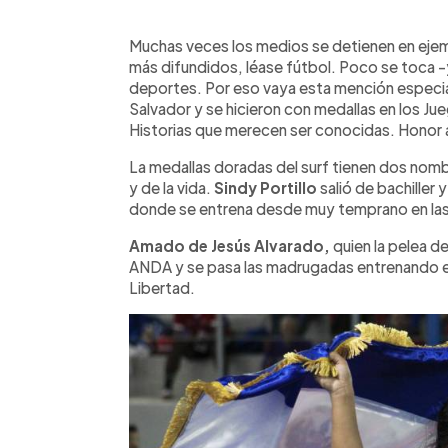
0:00
Facebook
Twitter
►
Escuchar artículo
Muchas veces los medios se detienen en eje
más difundidos, léase fútbol. Poco se toca -
deportes. Por eso vaya esta mención especial
Salvador y se hicieron con medallas en los J
Historias que merecen ser conocidas. Honor 
La medallas doradas del surf tienen dos nom
y de la vida.
Sindy Portillo
salió de bachiller 
donde se entrena desde muy temprano en las
Amado de Jesús Alvarado,
quien la pelea d
ANDA y se pasa las madrugadas entrenando en
Libertad.