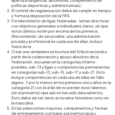
apertura dirigencial, autonomía, complemento de
políticas deportivas y administrativas).
El comité de regularización debe de cumplir en tiempo
y forma la disposición de la FIFA.
Fortalecimiento de ligas federadas. Juntas directivas
con objetivos generales e individuales claros, sin que
estos últimos estén por encima de los primeros.
(Recomiendo, de ser posible, una administración
privada y profesional en cada una de ellas, incluso
fuera de la
Crear una verdadera estructura del fútbol nacional a
partir de la colaboración y apoyo absoluto de la
federación: escuelas en la categorías infanto-
juveniles, sub-13 y ligas o competencias permanentes
en categorías sub-13, sub-15, sub-17 y sub-21. Esto
incluye competencias en cada una de ellas sin fallo
alguno. Y por lo menos en los primeros cinco años en la
categoría 21 con el afán de no perder esos talentos
(en el presente) que aún no han sido descubiertos.
Esto debe de ser tanto en la rama femenina como en
la masculina.
En las selecciones mayores, campamentos y fechas
de entrenamiento con base a la meritocracia y