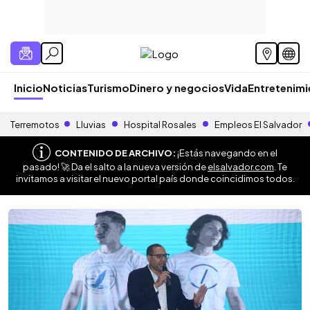
Inicio
Noticias
Turismo
Dinero y negocios
Vida
Entretenim
Terremotos
Lluvias
Hospital Rosales
Empleos El Salvador
CONTENIDO DE ARCHIVO:
¡Estás navegando en el
pasado! 🚀 Da el salto a la nueva versión de
elsalvador.com
. Te
invitamos a visitar el nuevo portal país donde coincidimos todos.