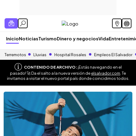
Inicio
Noticias
Turismo
Dinero y negocios
Vida
Entretenim
Terremotos
Lluvias
Hospital Rosales
Empleos El Salvador
CONTENIDO DE ARCHIVO:
¡Estás navegando en el
pasado! 🚀 Da el salto a la nueva versión de
elsalvador.com
. Te
invitamos a visitar el nuevo portal país donde coincidimos todos.