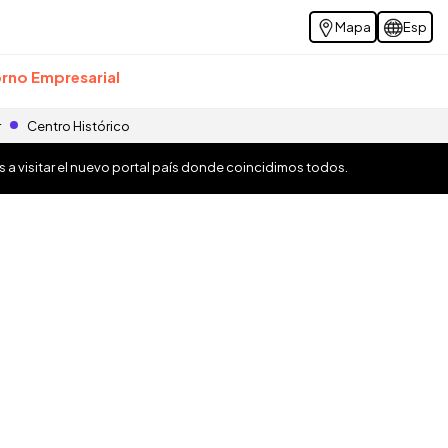
Mapa
Esp
rno Empresarial
r
Centro Histórico
os a visitar el nuevo portal país donde coincidimos todos.