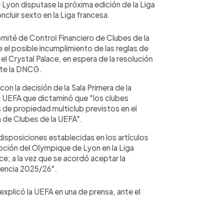
 Lyon disputase la próxima edición de la Liga
ncluir sexto en la Liga francesa.
omité de Control Financiero de Clubes de la
el posible incumplimiento de las reglas de
l Crystal Palace, en espera de la resolución
nte la DNCG.
n la decisión de la Sala Primera de la
a UEFA que dictaminó que "los clubes
s de propiedad multiclub previstos en el
 de Clubes de la UEFA".
isposiciones establecidas en los artículos
ipción del Olympique de Lyon en la Liga
ce; a la vez que se acordó aceptar la
erencia 2025/26".
xplicó la UEFA en una de prensa, ante el