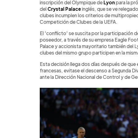
inscripción del Olympique de
Lyon
para la pró
del
Crystal Palace
inglés, que se ve relegado 
clubes incumplen los criterios de multipropi
Competición de Clubes de la UEFA.
El 'conflicto' se suscita por la participació
poseedor, a través de su empresa Eagle Footb
Palace y accionista mayoritario también del 
clubes del mismo grupo participen en la mis
Esta decisión llega dos días después de que 
francesas, evitase el descenso a Segunda Div
ante la Dirección Nacional de Control y de G