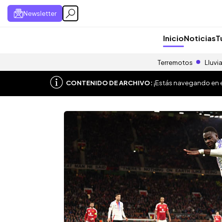
Newsletter
Inicio
Noticias
T
Terremotos
Lluvi
CONTENIDO DE ARCHIVO:
¡Estás navegando en el