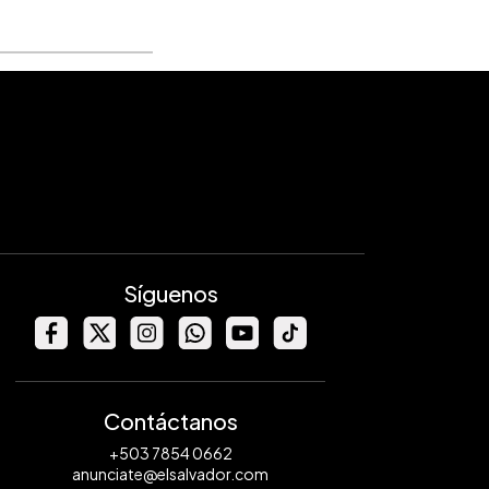
Síguenos
Contáctanos
+503 7854 0662
anunciate@elsalvador.com