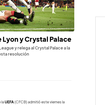
 Lyon y Crystal Palace
eague y relega al Crystal Palace a la
sta resolución
WhatsApp
Copiar link
 la
UEFA
(CFCB) admitió este viernes la