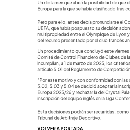
Un dictamen que abrió la posibilidad de que el
Europa para la que se había clasificado tras co
Pero para ello, antes debía pronunciarse el C
UEFA, que había pospuesto su decisión sobre 
multipropiedad entre el Olympique de Lyon y e
del recurso presentado por el club francés a
Un procedimiento que concluyó este viernes co
Comité de Control Financiero de Clubes de l
incumplían, a 1 de marzo de 2025, los criterio
artículo 5.01 del Reglamento de Competición
"Por este motivo y con conformidad con las d
5.02, 5.03 y 5.04 se decidió aceptar la inscr
Europa 2025/26 y rechazar la del Crystal Pala
inscripción del equipo inglés en la Liga Conf
Esta decisiones podrán ser recurridas, como e
Tribunal de Arbitraje Deportivo.
VOLVER A PORTADA