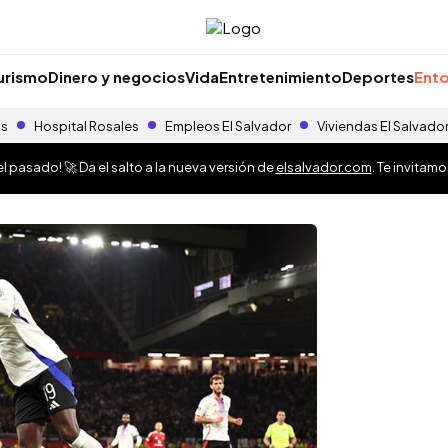
urismo
Dinero y negocios
Vida
Entretenimiento
Deportes
Ento
as
Hospital Rosales
Empleos El Salvador
Viviendas El Salvado
 pasado! 🚀 Da el salto a la nueva versión de
elsalvador.com
. Te invitam