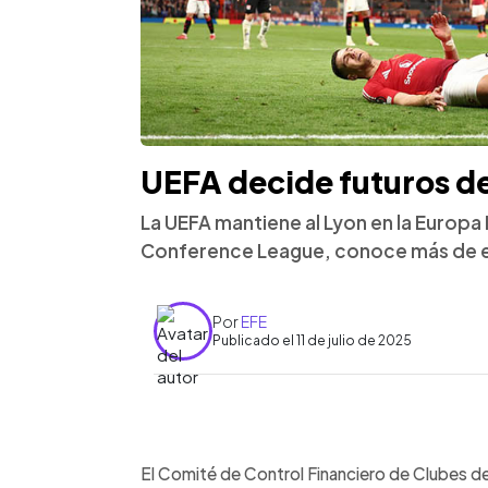
UEFA decide futuros de
La UEFA mantiene al Lyon en la Europa L
Conference League, conoce más de e
Por
EFE
Publicado el 11 de julio de 2025
0:00
Facebook
Twitter
►
Escuchar artículo
El Comité de Control Financiero de Clubes de