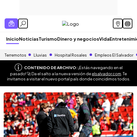
Inicio
Noticias
Turismo
Dinero y negocios
Vida
Entretenim
Terremotos
Lluvias
Hospital Rosales
Empleos El Salvador
CONTENIDO DE ARCHIVO:
¡Estás navegando en el
pasado! 🚀 Da el salto a la nueva versión de
elsalvador.com
. Te
invitamos a visitar el nuevo portal país donde coincidimos todos.