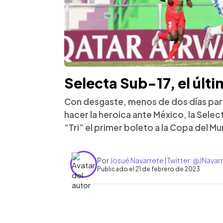
Selecta Sub-17, el últ
Con desgaste, menos de dos días par
hacer la heroica ante México, la Selec
“Tri” el primer boleto a la Copa del 
Por
Josué Navarrete | Twitter: @JNava
Publicado el 21 de febrero de 2023
0:00
Facebook
Twitter