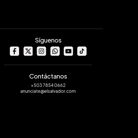
Síguenos
Contáctanos
+503 7854 0662
anunciate@elsalvador.com