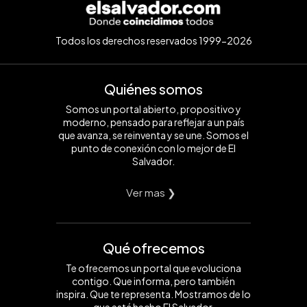
Todos los derechos reservados 1999-2026
Quiénes somos
Somos un portal abierto, propositivo y
moderno, pensado para reflejar a un país
que avanza, se reinventa y se une. Somos el
punto de conexión con lo mejor de El
Salvador.
Ver mas ❯
Qué ofrecemos
Te ofrecemos un portal que evoluciona
contigo. Que informa, pero también
inspira. Que te representa. Mostramos de lo
que está hecho El Salvador.