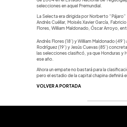
selecciones en aquel Premundial.
La Selecta era dirigida por Norberto “Pájar
Andrés Cuéllar, Moisés Xavier García, Fabrici
Flores, William Maldonado, Óscar Arroyo, ent
Andrés Flores (18’) y William Maldonado (49’)
Rodríguez (19’) y Jesús Cuevas (85’) concreta
las selecciones clasificó, ya que Honduras y H
ese año.
Ahora un empate no bastará para la clasifica
pero el estadio de la capital chapina definirá
VOLVER A PORTADA