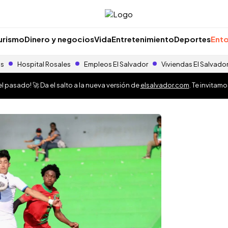
urismo
Dinero y negocios
Vida
Entretenimiento
Deportes
Ento
as
Hospital Rosales
Empleos El Salvador
Viviendas El Salvado
 pasado! 🚀 Da el salto a la nueva versión de
elsalvador.com
. Te invitam