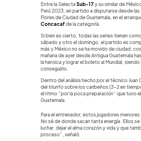
►
Escuchar artículo
Entre la Selecta
Sub-17
y su similar de Méxic
Perú 2023, en partido a disputarse desde la
Flores de Ciudad de Guatemala, en el arranque
Concacaf
de la categoría.
Si bien es cierto, todas las series tienen co
sábado y otro el domingo, el partido es comp
más y México no se ha movido de ciudad, cosa 
mañana de ayer desde Antigua Guatemala hasta 
la heroica y lograr el boleto al Mundial, siend
conseguirlo.
Dentro del análisis hecho por el técnico Juan
del triunfo sobre los caribeños (3-2 en tiemp
el ritmo “por la poca preparación” que tuvo e
Guatemala.
Para el entrenador, estos jugadores menores 
No sé de donde sacan tanta energía. Ellos se 
luchar, dejar el alma corazón y vida y que tam
proceso”, señaló.