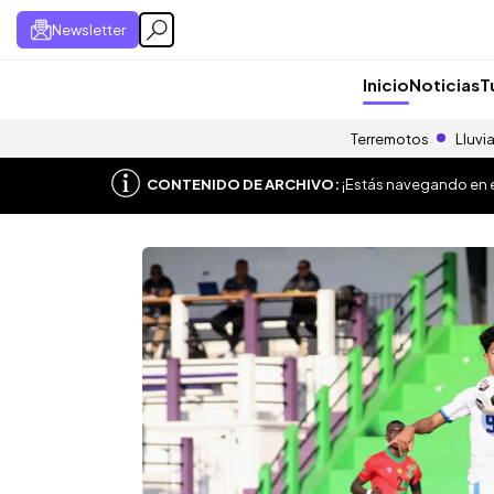
Newsletter
Inicio
Noticias
T
Terremotos
Lluvi
CONTENIDO DE ARCHIVO:
¡Estás navegando en el