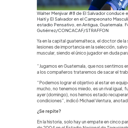
Walter Menjivar #8 de El Salvador conduce el
Haití y El Salvador en el Campeonato Mascul
estadio Pensativo, en Antigua, Guatemala. F
Gutiérrez/CONCACAF/STRAFFON
Ya en la capital guatemalteca, el doctor de la
lesiones de importancia en la selección, sal
muscular, siendo el único jugador en duda par
“Jugamos en Guatemala, que nos sentimos en 
a los compañeros trataremos de sacar el traba
“Podemos lograr el objetivo al estar en equi
mucho, no tenemos miedo, es un rival igual, f
ayer (domingo), nos hemos estado recupera
condiciones”, indicó Michael Ventura, anotado
¿Se repite?
En la historia, solo hay un empate en cinco pa
de 2004 en el Estadio Nacional de Tegucigal