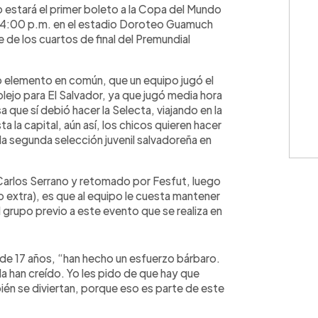
o estará el primer boleto a la Copa del Mundo
s 4:00 p.m. en el estadio Doroteo Guamuch
 de los cuartos de final del Premundial
mo elemento en común, que un equipo jugó el
lejo para El Salvador, ya que jugó media hora
que sí debió hacer la Selecta, viajando en la
la capital, aún así, los chicos quieren hacer
o la segunda selección juvenil salvadoreña en
 Carlos Serrano y retomado por Fesfut, luego
o extra), es que al equipo le cuesta mantener
l grupo previo a este evento que se realiza en
de 17 años, “han hecho un esfuerzo bárbaro.
la han creído. Yo les pido de que hay que
bién se diviertan, porque eso es parte de este