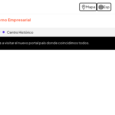
Mapa
Esp
rno Empresarial
r
Centro Histórico
os a visitar el nuevo portal país donde coincidimos todos.