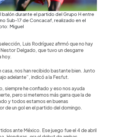
 balón durante el partido del Grupo H entre
ino Sub-17 de Concacaf, realizado en el
oto: Miguel
 selección, Luis Rodríguez afirmó que no hay
vo Nestor Delgado, que tuvo un desgarre
a hoy.
casa, nos han recibido bastante bien. Junto
jo adelante”, indicó a la Fesfut.
po, siempre he confiado y eso nos ayuda
uerte, pero si metemos más garra que la de
ndo y todos estamos en buenas
r de un gol en el partido del domingo.
rtidos ante México. Ese juego fue el 4 de abril
pa, Honduras, era el debut de ambas