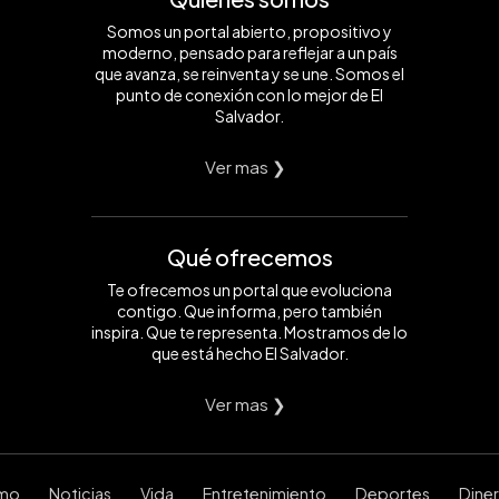
Somos un portal abierto, propositivo y
moderno, pensado para reflejar a un país
que avanza, se reinventa y se une. Somos el
punto de conexión con lo mejor de El
Salvador.
Ver mas ❯
Qué ofrecemos
Te ofrecemos un portal que evoluciona
contigo. Que informa, pero también
inspira. Que te representa. Mostramos de lo
que está hecho El Salvador.
Ver mas ❯
smo
Noticias
Vida
Entretenimiento
Deportes
Dine