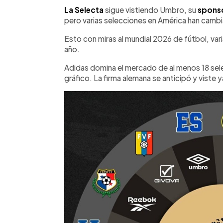
Facebook
Twitter
►
Escuchar artículo
La Selecta
sigue vistiendo Umbro, su
spons
pero varias selecciones en América han camb
Esto con miras al mundial 2026 de fútbol, var
año.
Adidas domina el mercado de al menos 18 sel
gráfico. La firma alemana se anticipó y viste ya