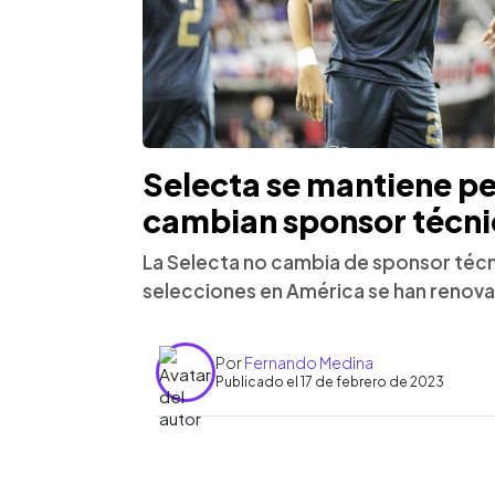
Selecta se mantiene pe
cambian sponsor técn
La Selecta no cambia de sponsor técn
selecciones en América se han renov
Por
Fernando Medina
Publicado el 17 de febrero de 2023
0:00