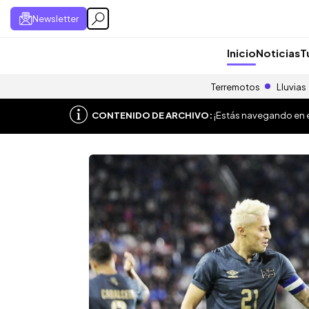
Newsletter
Inicio
Noticias
T
Terremotos
Lluvias
CONTENIDO DE ARCHIVO:
¡Estás navegando en el