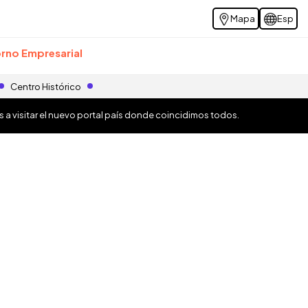
Mapa
Esp
rno Empresarial
Centro Histórico
os a visitar el nuevo portal país donde coincidimos todos.