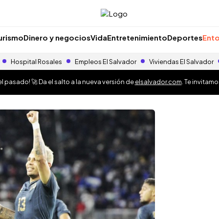
urismo
Dinero y negocios
Vida
Entretenimiento
Deportes
Ento
Hospital Rosales
Empleos El Salvador
Viviendas El Salvador
 pasado! 🚀 Da el salto a la nueva versión de
elsalvador.com
. Te invitam