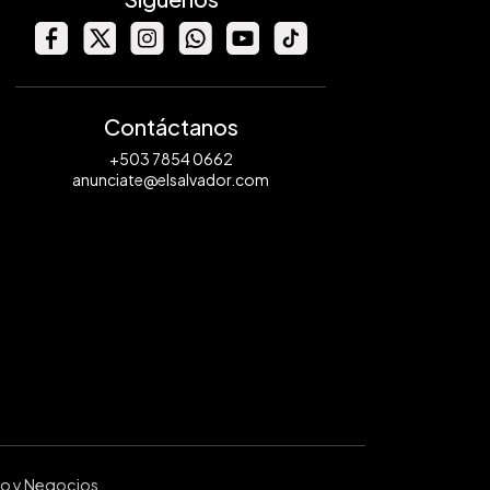
Contáctanos
+503 7854 0662
anunciate@elsalvador.com
ro y Negocios