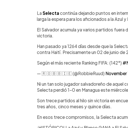
0:00
Facebook
Twitter
►
Escuchar artículo
La
Selecta
continúa dejando puntos en inter
larga la espera para los aficionados a la Azul y
El Salvador acumula ya varios partidos fuera
victoria.
Han pasado ya 1264 días desde que la Select
contra Haití. Precisamente un 02 de junio de
Según el más reciente Ranking FIFA: (142°)
#N
— 🇷 🇴 🇧 🇧 🇮 🇪 (@RobbieRuud)
November 
Ni un tan solo jugador salvadoreño de aquel 
Selecta perdió 1-0 en Managua este miércole
Son trece partidos al hilo sin victoria en enc
tres años, cinco meses y quince días.
En esos trece compromisos, la Selecta acumu
¡HISTÓRICO! La Azul y Blanco GANA a El Salv