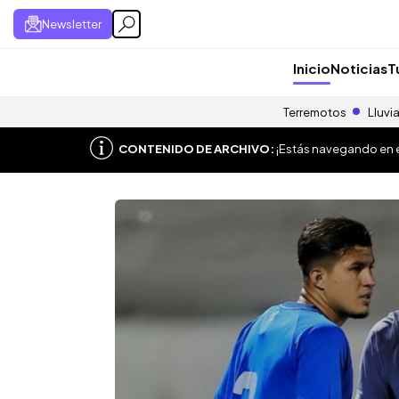
Newsletter
Inicio
Noticias
T
Terremotos
Lluvi
CONTENIDO DE ARCHIVO:
¡Estás navegando en el