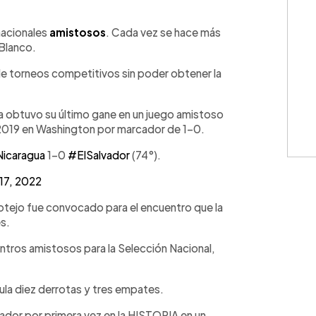
WhatsApp
Copiar link
nacionales
amistosos
. Cada vez se hace más
 Blanco.
 de torneos competitivos sin poder obtener la
a obtuvo su último gane en un juego amistoso
 2019 en Washington por marcador de 1-0.
icaragua
1-0
#ElSalvador
(74°).
17, 2022
cotejo fue convocado para el encuentro que la
s.
uentros amistosos para la Selección Nacional,
la diez derrotas y tres empates.
ador por primera vez en la HISTORIA en un