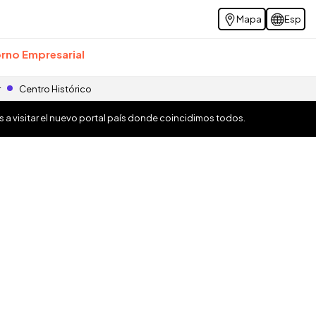
Mapa
Esp
rno Empresarial
r
Centro Histórico
os a visitar el nuevo portal país donde coincidimos todos.