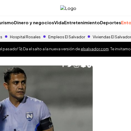
urismo
Dinero y negocios
Vida
Entretenimiento
Deportes
Ento
as
Hospital Rosales
Empleos El Salvador
Viviendas El Salvado
 pasado! 🚀 Da el salto a la nueva versión de
elsalvador.com
. Te invitam