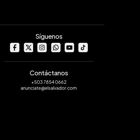
Síguenos
Contáctanos
+503 7854 0662
anunciate@elsalvador.com