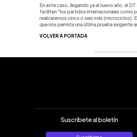
En este caso, llegando ya al nuevo año, el DT 
faciliten "los partidos internacionales como 
realizaremos cinco o seis más (microciclos).
que nos permita una última prueba exigente a
VOLVER A PORTADA
Suscríbete al boletín