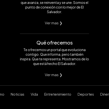
que avanza, se reinventa y se une. Somos el
punto de conexión con lo mejor de El
Salvador.
Ver mas ❯
Qué ofrecemos
Te ofrecemos un portal que evoluciona
contigo. Que informa, pero también
inspira. Que te representa. Mostramos de lo
que está hecho El Salvador.
Ver mas ❯
smo
Noticias
Vida
Entretenimiento
Deportes
Dine