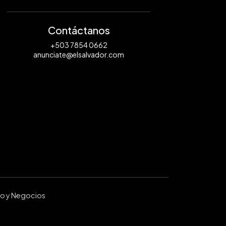
Contáctanos
+503 7854 0662
anunciate@elsalvador.com
ro y Negocios