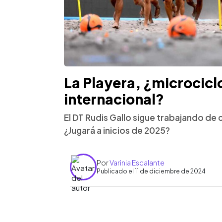
La Playera, ¿microcicl
internacional?
El DT Rudis Gallo sigue trabajando de
¿Jugará a inicios de 2025?
Por
Varinia Escalante
Publicado el 11 de diciembre de 2024
0:00