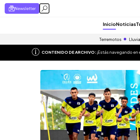
Newsletter
Inicio
Noticias
T
Terremotos
Lluvi
CONTENIDO DE ARCHIVO:
¡Estás navegando en el