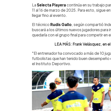
Facebook
Twitter
►
Escuchar artículo
La
Selecta Playera
continúa en su trabajo pa
11 al 16 de marzo de 2025. Para esto, sigue e
llegar fino al evento.
El técnico
Rudis Gallo
, según compartió Inde
buscará a los últimos nuevos jugadores para i
quedaría con el grupo final para competir en el
LEA MÁS: Frank Velásquez, en el r
"El entrenador ha convocado a más de 10 jug
futbolistas que han tenido buen desempeño en
el Instituto Deportivo.