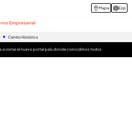
Mapa
Esp
rno Empresarial
r
Centro Histórico
os a visitar el nuevo portal país donde coincidimos todos.