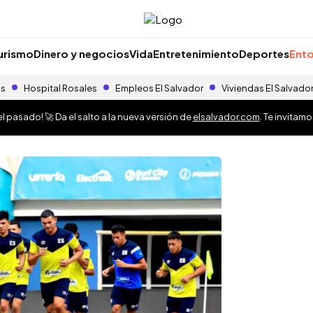
urismo
Dinero y negocios
Vida
Entretenimiento
Deportes
Ento
as
Hospital Rosales
Empleos El Salvador
Viviendas El Salvado
 pasado! 🚀 Da el salto a la nueva versión de
elsalvador.com
. Te invitam