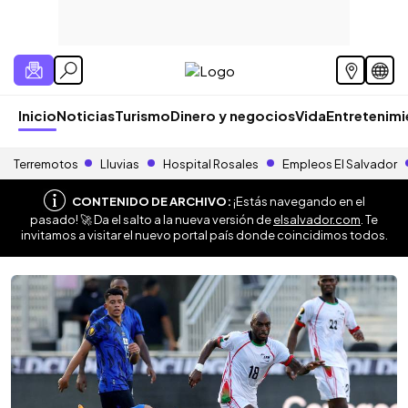
Inicio
Noticias
Turismo
Dinero y negocios
Vida
Entretenim
Terremotos
Lluvias
Hospital Rosales
Empleos El Salvador
CONTENIDO DE ARCHIVO:
¡Estás navegando en el
pasado! 🚀 Da el salto a la nueva versión de
elsalvador.com
. Te
invitamos a visitar el nuevo portal país donde coincidimos todos.