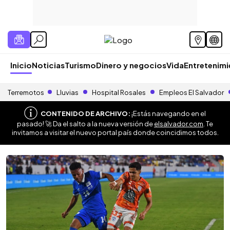
Inicio
Noticias
Turismo
Dinero y negocios
Vida
Entretenim
Terremotos
Lluvias
Hospital Rosales
Empleos El Salvador
CONTENIDO DE ARCHIVO:
¡Estás navegando en el
pasado! 🚀 Da el salto a la nueva versión de
elsalvador.com
. Te
invitamos a visitar el nuevo portal país donde coincidimos todos.