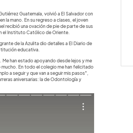
WhatsApp
Copiar link
Gutiérrez Guatemala, volvió a El Salvador con
n la mano. En su regreso a clases, el joven
el recibió una ovación de pie de parte de sus
el Instituto Católico de Oriente.
rante de la Azulita dio detalles a El Diario de
titución educativa.
. Me han estado apoyando desde lejos y me
mucho. En todo el colegio me han felicitado
plo a seguir y que van a seguir mis pasos",
arreras aniversarias: la de Odontología y