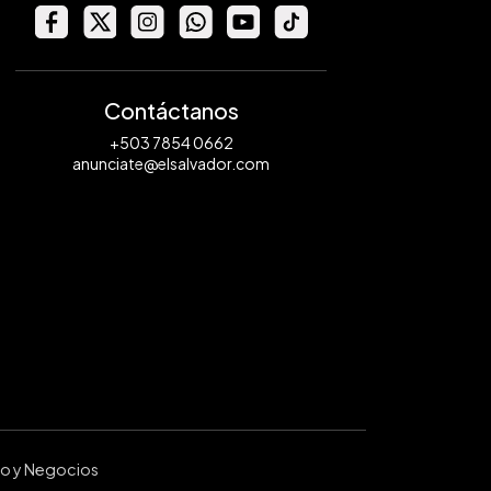
Contáctanos
+503 7854 0662
anunciate@elsalvador.com
ro y Negocios