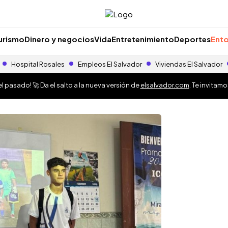
urismo
Dinero y negocios
Vida
Entretenimiento
Deportes
Ento
Hospital Rosales
Empleos El Salvador
Viviendas El Salvador
 pasado! 🚀 Da el salto a la nueva versión de
elsalvador.com
. Te invitam