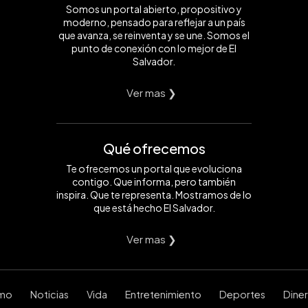
Somos un portal abierto, propositivo y
moderno, pensado para reflejar a un país
que avanza, se reinventa y se une. Somos el
punto de conexión con lo mejor de El
Salvador.
Ver mas ❯
Qué ofrecemos
Te ofrecemos un portal que evoluciona
contigo. Que informa, pero también
inspira. Que te representa. Mostramos de lo
que está hecho El Salvador.
Ver mas ❯
smo
Noticias
Vida
Entretenimiento
Deportes
Dine