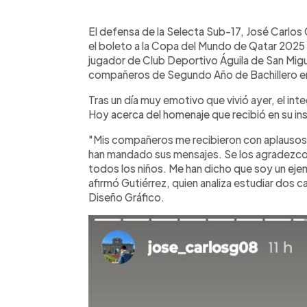
0:00
Facebook
Twitter
►
Escuchar artículo
El defensa de la Selecta Sub-17, José Carlos 
el boleto a la Copa del Mundo de Qatar 2025 e
jugador de Club Deportivo Águila de San Migu
compañeros de Segundo Año de Bachillero en 
Tras un día muy emotivo que vivió ayer, el integ
Hoy acerca del homenaje que recibió en su ins
"Mis compañeros me recibieron con aplausos
han mandado sus mensajes. Se los agradezco 
todos los niños. Me han dicho que soy un ejem
afirmó Gutiérrez, quien analiza estudiar dos c
Diseño Gráfico.