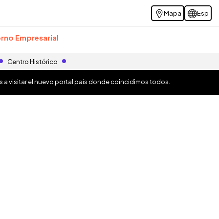
Mapa
Esp
rno Empresarial
Centro Histórico
os a visitar el nuevo portal país donde coincidimos todos.