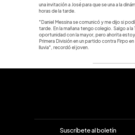
una invitación a José para que se una a la diná
horas de la tarde.
"Daniel Messina se comunicó y me dijo si podía
tarde. En la mañana tengo colegio. Salgo a la 
oportunidad con la mayor, pero ahorita estoy c
Primera División en un partido contra Firpo 
lluvia", recordó el joven.
Suscríbete al boletín