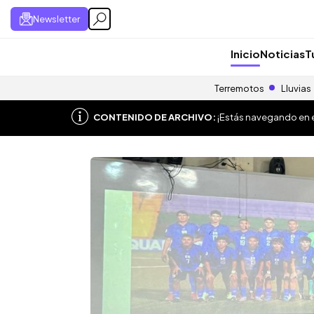
Newsletter
Inicio
Noticias
T
Terremotos
Lluvias
CONTENIDO DE ARCHIVO:
¡Estás navegando en el