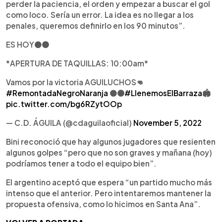
perder la paciencia, el orden y empezar a buscar el gol
como loco. Sería un error. La idea es no llegar a los
penales, queremos definirlo en los 90 minutos”.
ES HOY⚫️🟠
*APERTURA DE TAQUILLAS: 10:00am*
Vamos por la victoria AGUILUCHOS👊
#RemontadaNegroNaranja
⚫️🟠
#LlenemosElBarraza
🏟️
pic.twitter.com/bg6RZytOOp
— C.D. ÁGUILA (@cdaguilaoficial)
November 5, 2022
Bini reconoció que hay algunos jugadores que resienten
algunos golpes “pero que no son graves y mañana (hoy)
podríamos tener a todo el equipo bien”.
El argentino aceptó que espera “un partido mucho más
intenso que el anterior. Pero intentaremos mantener la
propuesta ofensiva, como lo hicimos en Santa Ana”.