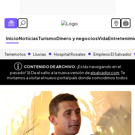
Inicio
Noticias
Turismo
Dinero y negocios
Vida
Entretenim
Terremotos
Lluvias
Hospital Rosales
Empleos El Salvador
CONTENIDO DE ARCHIVO:
¡Estás navegando en el
pasado! 🚀 Da el salto a la nueva versión de
elsalvador.com
. Te
invitamos a visitar el nuevo portal país donde coincidimos todos.