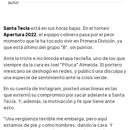
0:00
►
Escuchar artículo
Santa Tecla
está en sus horas bajas. En el torneo
Apertura 2022
, el equipo colinero pasa por el peor
momento que le ha tocado vivir en Primera División, ya
que está último del grupo "B", sin puntos.
Ante la triste e incómoda etapa tecleña, uno de los que
siempre da la cara es Joel "Pituca" Almeida. El portero
mexicano se deshogó en redes, y publicó una disculpa y
una especie de sentimiento ante la crisis verde.
En su cuenta de instagram, posteó unas lineas en las
que externó su compromiso por sacar adelante a Santa
Tecla. Y, además, la motivación y fe que tiene ante
esto.
"Una vergüenza terrible me embarga, pero aquí
estamos de pie y como hombres, dando la cara. Y