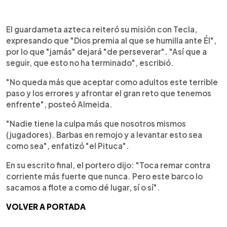
El guardameta azteca reiteró su misión con Tecla,
expresando que "Dios premia al que se humilla ante Él",
por lo que "jamás" dejará "de perseverar". "Así que a
seguir, que esto no ha terminado", escribió.
"No queda más que aceptar como adultos este terrible
paso y los errores y afrontar el gran reto que tenemos
enfrente", posteó Almeida.
"Nadie tiene la culpa más que nosotros mismos
(jugadores). Barbas en remojo y a levantar esto sea
como sea", enfatizó "el Pituca".
En su escrito final, el portero dijo: "Toca remar contra
corriente más fuerte que nunca. Pero este barco lo
sacamos a flote a como dé lugar, sí o sí".
VOLVER A PORTADA