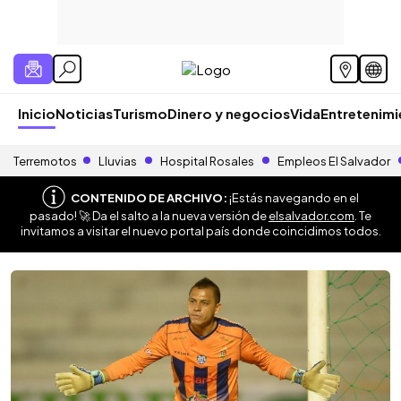
Inicio
Noticias
Turismo
Dinero y negocios
Vida
Entretenim
Terremotos
Lluvias
Hospital Rosales
Empleos El Salvador
CONTENIDO DE ARCHIVO:
¡Estás navegando en el
pasado! 🚀 Da el salto a la nueva versión de
elsalvador.com
. Te
invitamos a visitar el nuevo portal país donde coincidimos todos.