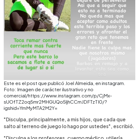
Este es el post que publicó Joel Almeida, en instagram.
Foto: Imagen de carácter ilustrativo y no
comercial/https://www.instagram.com/p/CjMx-
sUOfTZ2oq5mr2MHGUQo5ljhCCmJDFTzTI0/?
igshid=YmMyMTA2M2Y=
"Disculpa, principalmente, a mis hijos, que cada que
salto al terreno de juego lo hago por ustedes", escribió.
"Disculpa a los profesores, cuerpo médico, utilería,