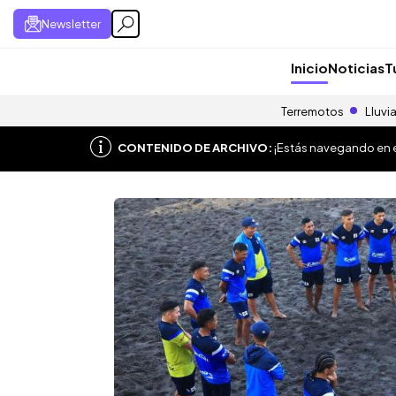
Newsletter
Inicio
Noticias
T
Terremotos
Lluvi
CONTENIDO DE ARCHIVO:
¡Estás navegando en el