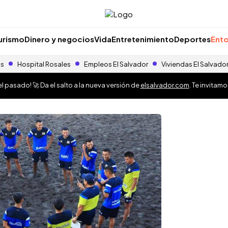
urismo
Dinero y negocios
Vida
Entretenimiento
Deportes
Ento
as
Hospital Rosales
Empleos El Salvador
Viviendas El Salvado
 pasado! 🚀 Da el salto a la nueva versión de
elsalvador.com
. Te invitam