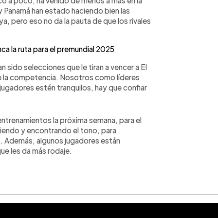
co a poco, ha venido de menos a más en la
 Panamá han estado haciendo bien las
, pero eso no da la pauta de que los rivales
ca la ruta para el premundial 2025
 sido selecciones que le tiran a vencer a El
 de la competencia. Nosotros como líderes
gadores estén tranquilos, hay que confiar
entrenamientos la próxima semana, para el
ciendo y encontrando el tono, para
co. Además, algunos jugadores están
ue les da más rodaje.