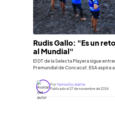
Rudis Gallo: "Es un ret
al Mundial"
El DT de la Selecta Playera sigue entr
Premundial de Concacaf. ESA aspira a
Por
Varinia Escalante
Publicado el 27 de noviembre de 2024
0:00