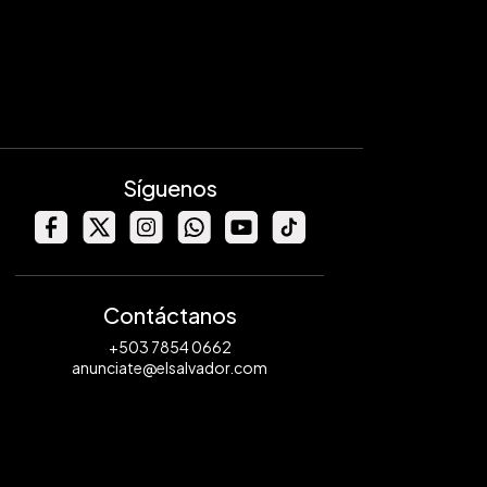
Síguenos
Contáctanos
+503 7854 0662
anunciate@elsalvador.com