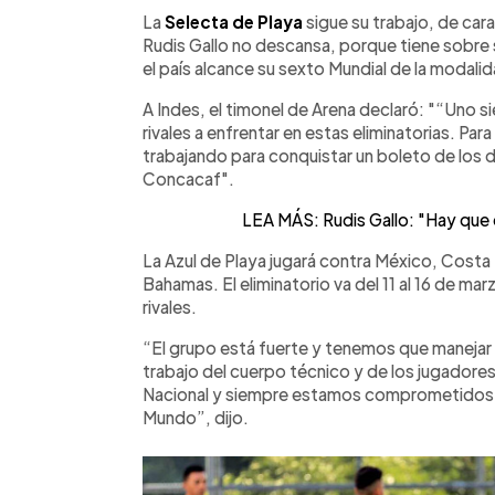
Facebook
Twitter
►
Escuchar artículo
La
Selecta de Playa
sigue su trabajo, de cara
Rudis Gallo no descansa, porque tiene sobre 
el país alcance su sexto Mundial de la modali
A Indes, el timonel de Arena declaró: "“Uno s
rivales a enfrentar en estas eliminatorias. Pa
trabajando para conquistar un boleto de los d
Concacaf".
LEA MÁS: Rudis Gallo: "Hay que d
La Azul de Playa jugará contra México, Costa 
Bahamas. El eliminatorio va del 11 al 16 de ma
rivales.
“El grupo está fuerte y tenemos que manejar l
trabajo del cuerpo técnico y de los jugadore
Nacional y siempre estamos comprometidos e
Mundo”, dijo.