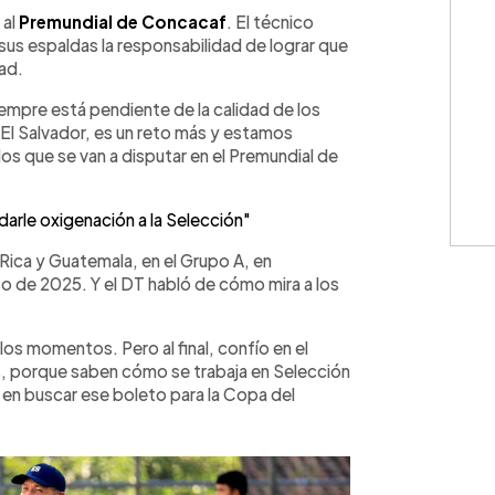
WhatsApp
Copiar link
 al
Premundial de Concacaf
. El técnico
sus espaldas la responsabilidad de lograr que
dad.
iempre está pendiente de la calidad de los
ra El Salvador, es un reto más y estamos
os que se van a disputar en el Premundial de
arle oxigenación a la Selección"
Rica y Guatemala, en el Grupo A, en
rzo de 2025. Y el DT habló de cómo mira a los
os momentos. Pero al final, confío en el
s, porque saben cómo se trabaja en Selección
n buscar ese boleto para la Copa del