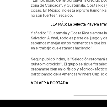
“La modalidad de fútbol playa ha crecido po
zona de Concacaf, y Guatemala, Costa Rica y
cosas. En México, no está el profe Ramón Raya
no son fuertes”, recalcó.
LEA MÁS: La Selecta Playera arran
Y añadió: “Guatemala y Costa Rica siempre han
Salvador. Al final, todo es parte del juego y
sabemos manejar estos momentos y que los ju
en el trabajo que estamos haciendo”.
Según publicó Indes, la "Selección retomará 
quinto microciclo". El grupo se sigue fortale
prepararse bien en lo físico y técnico-tácti
participando de la Americas Winners Cup, lo q
VOLVER A PORTADA