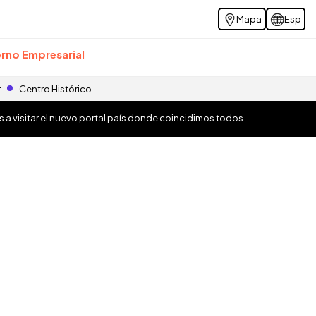
Mapa
Esp
rno Empresarial
r
Centro Histórico
os a visitar el nuevo portal país donde coincidimos todos.