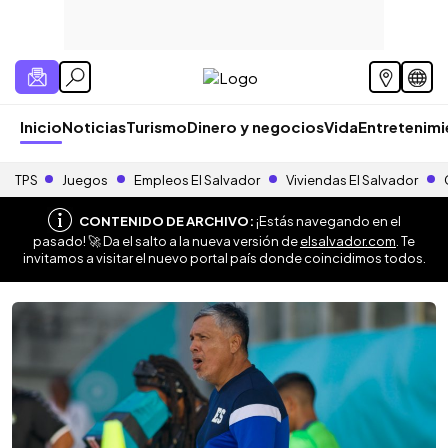
Inicio
Noticias
Turismo
Dinero y negocios
Vida
Entretenim
TPS
Juegos
Empleos El Salvador
Viviendas El Salvador
CONTENIDO DE ARCHIVO:
¡Estás navegando en el
pasado! 🚀 Da el salto a la nueva versión de
elsalvador.com
. Te
invitamos a visitar el nuevo portal país donde coincidimos todos.