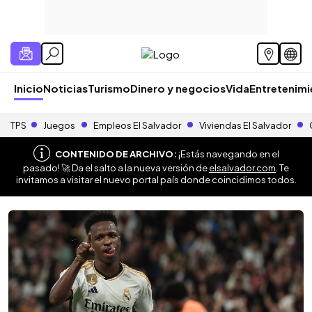
Inicio
Noticias
Turismo
Dinero y negocios
Vida
Entretenim
TPS
Juegos
Empleos El Salvador
Viviendas El Salvador
CONTENIDO DE ARCHIVO:
¡Estás navegando en el
pasado! 🚀 Da el salto a la nueva versión de
elsalvador.com
. Te
invitamos a visitar el nuevo portal país donde coincidimos todos.