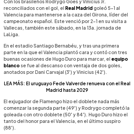
Escuchar artículo
Con los brasileños Rodrygo Goes y Vinicius Jr.
reconciliados con el gol, el
Real Madrid
goleó 5-1 al
Valencia para mantenerse a la caza del Girona, líder del
campeonato español. Este venció por 2-1 en su visita a
Vallecas, también este sábado, en la 13a. jornada de
LaLiga.
En el estadio Santiago Bernabéu, y tras una primera
parte en la que el Valencia plantó cara y contó con tres
buenas ocasiones de Hugo Duro para marcar, el
equipo
blanco
se fue al descanso con ventaja de dos goles,
anotados por Dani Carvajal (3') y Vinicius (42').
LEA MÁS: El uruguayo Fede Valverde renueva con el Real
Madrid hasta 2029
El exjugador de Flamengo hizo el doblete nada más
comenzar la segunda parte (49') y Rodrygo completó la
goleada con otro doblete (50' y 84'). Hugo Duro hizo el
tanto del honor para el Valencia, en el último suspiro
(88').