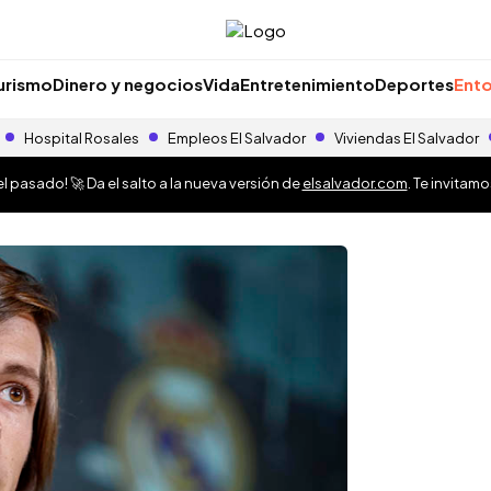
urismo
Dinero y negocios
Vida
Entretenimiento
Deportes
Ento
Hospital Rosales
Empleos El Salvador
Viviendas El Salvador
 pasado! 🚀 Da el salto a la nueva versión de
elsalvador.com
. Te invitam