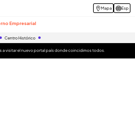
Mapa
Esp
rno Empresarial
Centro Histórico
os a visitar el nuevo portal país donde coincidimos todos.