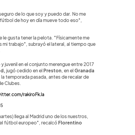
eguro de lo que soy y puedo dar. No me
 fútbol de hoy en día mueve todo eso",
le gusta tener la pelota. "Físicamente me
 mi trabajo", subrayó el lateral, al tiempo que
.
 y juvenil en el conjunto merengue entre 2017
ed,
jugó cedido en el
Preston
, en el
Granada
s la temporada pasada, antes de recalar de
de Clubes.
witter.com/rakiroFkJa
25
rtes) llega al Madrid uno de los nuestros,
el fútbol europeo", recalcó
Florentino