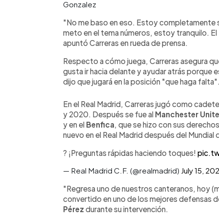
Gonzalez
"No me baso en eso. Estoy completamente s
meto en el tema números, estoy tranquilo. El
apuntó Carreras en rueda de prensa.
Respecto a cómo juega, Carreras asegura que 
gusta ir hacia delante y ayudar atrás porque es
dijo que jugará en la posición "que haga falta"
En el Real Madrid, Carreras jugó como cadete
y 2020. Después se fue al
Manchester Unit
y en el
Benfica
, que se hizo con sus derecho
nuevo en el Real Madrid después del Mundial 
? ¡Preguntas rápidas haciendo toques!
pic.t
— Real Madrid C.F. (@realmadrid)
July 15, 20
"Regresa uno de nuestros canteranos, hoy (ma
convertido en uno de los mejores defensas d
Pérez
durante su intervención.