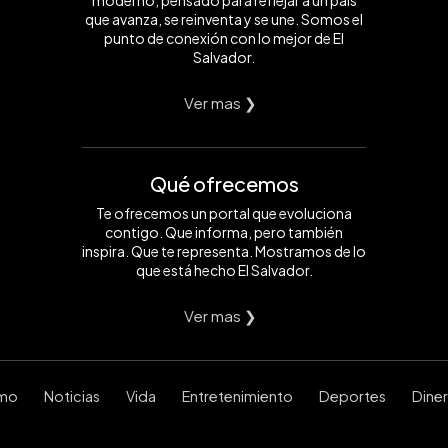
moderno, pensado para reflejar a un país
que avanza, se reinventa y se une. Somos el
punto de conexión con lo mejor de El
Salvador.
Ver mas ❯
Qué ofrecemos
Te ofrecemos un portal que evoluciona
contigo. Que informa, pero también
inspira. Que te representa. Mostramos de lo
que está hecho El Salvador.
Ver mas ❯
smo
Noticias
Vida
Entretenimiento
Deportes
Dine