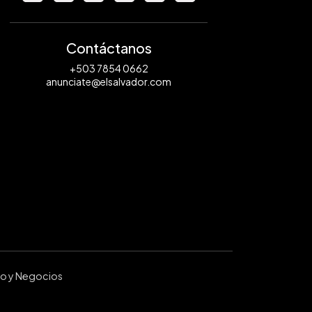
Contáctanos
+503 7854 0662
anunciate@elsalvador.com
ro y Negocios