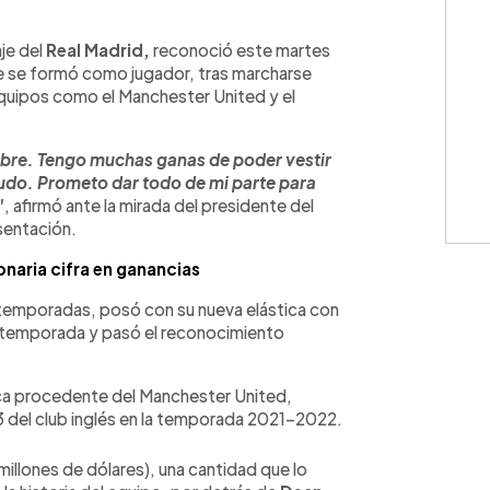
WhatsApp
Copiar link
je del
Real Madrid,
reconoció este martes
e se formó como jugador, tras marcharse
equipos como el Manchester United y el
mbre. Tengo muchas ganas de poder vestir
cudo. Prometo dar todo de mi parte para
"
, afirmó ante la mirada del presidente del
sentación.
onaria cifra en ganancias
is temporadas, posó con su nueva elástica con
da temporada y pasó el reconocimiento
ica procedente del Manchester United,
 del club inglés en la temporada 2021-2022.
millones de dólares), una cantidad que lo