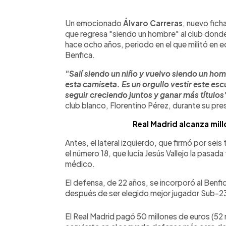
0:00
Facebook
Twitter
►
Escuchar artículo
Un emocionado
Álvaro Carreras
, nuevo ficha
que regresa "siendo un hombre" al club dond
hace ocho años, periodo en el que militó en 
Benfica.
"Salí siendo un niño y vuelvo siendo un ho
esta camiseta. Es un orgullo vestir este es
seguir creciendo juntos y ganar más títulos
club blanco, Florentino Pérez, durante su pre
Real Madrid alcanza mill
Antes, el lateral izquierdo, que firmó por se
el número 18, que lucía Jesús Vallejo la pasa
médico.
El defensa, de 22 años, se incorporó al Benf
después de ser elegido mejor jugador Sub-23
El Real Madrid pagó 50 millones de euros (52 