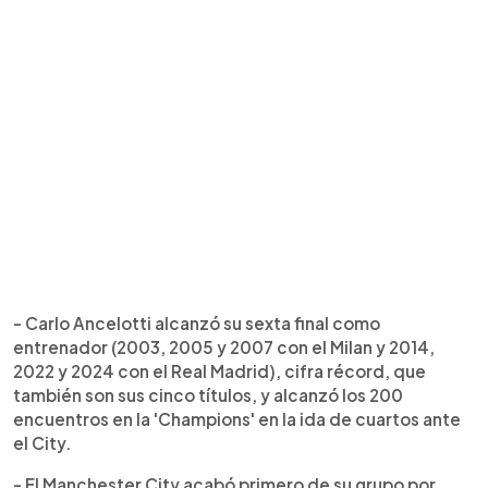
- Carlo Ancelotti alcanzó su sexta final como
entrenador (2003, 2005 y 2007 con el Milan y 2014,
2022 y 2024 con el Real Madrid), cifra récord, que
también son sus cinco títulos, y alcanzó los 200
encuentros en la 'Champions' en la ida de cuartos ante
el City.
- El Manchester City acabó primero de su grupo por