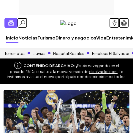
Inicio
Noticias
Turismo
Dinero y negocios
Vida
Entretenim
Terremotos
Lluvias
Hospital Rosales
Empleos El Salvador
CONTENIDO DE ARCHIVO:
¡Estás navegando en el
pasado! 🚀 Da el salto a la nueva versión de
elsalvador.com
. Te
invitamos a visitar el nuevo portal país donde coincidimos todos.