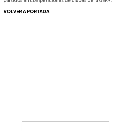
partidos en competiciones de clubes de la UEFA.
VOLVER A PORTADA