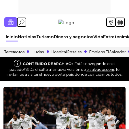
Inicio
Noticias
Turismo
Dinero y negocios
Vida
Entretenim
Terremotos
Lluvias
Hospital Rosales
Empleos El Salvador
CONTENIDO DE ARCHIVO:
¡Estás navegando en el
pasado! 🚀 Da el salto a la nueva versión de
elsalvador.com
. Te
invitamos a visitar el nuevo portal país donde coincidimos todos.