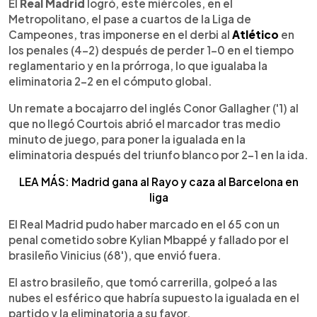
Escuchar artículo
El
Real Madrid
logró, este miércoles, en el
Metropolitano, el pase a cuartos de la Liga de
Campeones, tras imponerse en el derbi al
Atlético
en
los penales (4-2) después de perder 1-0 en el tiempo
reglamentario y en la prórroga, lo que igualaba la
eliminatoria 2-2 en el cómputo global.
Un remate a bocajarro del inglés Conor Gallagher ('1) al
que no llegó Courtois abrió el marcador tras medio
minuto de juego, para poner la igualada en la
eliminatoria después del triunfo blanco por 2-1 en la ida.
LEA MÁS: Madrid gana al Rayo y caza al Barcelona en
liga
El Real Madrid pudo haber marcado en el 65 con un
penal cometido sobre Kylian Mbappé y fallado por el
brasileño Vinicius (68'), que envió fuera.
El astro brasileño, que tomó carrerilla, golpeó a las
nubes el esférico que habría supuesto la igualada en el
partido y la eliminatoria a su favor.