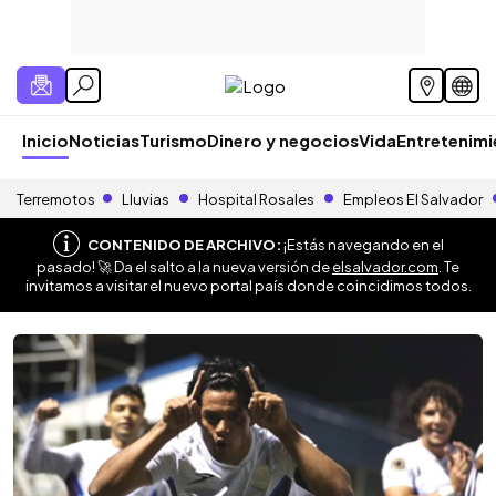
Inicio
Noticias
Turismo
Dinero y negocios
Vida
Entretenim
Terremotos
Lluvias
Hospital Rosales
Empleos El Salvador
CONTENIDO DE ARCHIVO:
¡Estás navegando en el
pasado! 🚀 Da el salto a la nueva versión de
elsalvador.com
. Te
invitamos a visitar el nuevo portal país donde coincidimos todos.