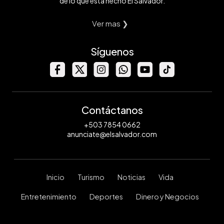
de lo que está hecho El Salvador.
Ver mas ❯
Síguenos
Contáctanos
+503 7854 0662
anunciate@elsalvador.com
Inicio
Turismo
Noticias
Vida
Entretenimiento
Deportes
Dinero y Negocios