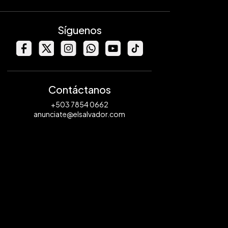
Síguenos
Contáctanos
+503 7854 0662
anunciate@elsalvador.com