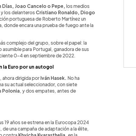
WhatsApp
Copiar link
 Días, Joao Cancelo o Pepe,
los medios
s
y los delanteros
Cristiano Ronaldo, Diogo
ección portuguesa de Roberto Martínez un
a, donde encara una prueba de fuego ante la
ás complejo del grupo, sobre el papel: la
no asumible para Portugal, ganadora de sus
 reciente 0-4 en septiembre de 2022.
n la Euro por un autogol
, ahora dirigida por
Iván Hasek.
No ha
a su actual seleccionador, con siete
a
Polonia
, y dos empates, antes de
us 19 años se estrena en la Eurocopa 2024
d, de una campaña de adaptación a la élite,
neo contra
Khvicha Kvarasthelia,
en la