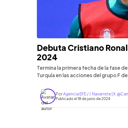
Debuta Cristiano Ronal
2024
Termina la primera fecha de la fase d
Turquía en las acciones del grupo F de
Por
Agencia EFE / J. Navarrete | X: @
Publicado el 18 de junio de 2024
0:00