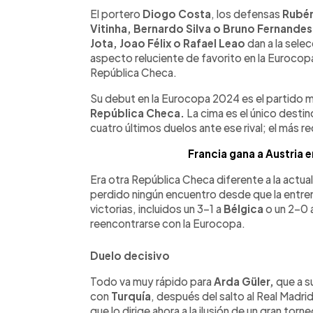
Facebook
Twitter
►
Escuchar artículo
El portero
Diogo Costa
, los defensas
Rubén
Vitinha, Bernardo Silva o Bruno Fernande
Jota, Joao Félix o Rafael Leao
dan a la sel
aspecto reluciente de favorito en la Eurocop
República Checa.
Su debut en la Eurocopa 2024 es el partido m
República Checa.
La cima es el único desti
cuatro últimos duelos ante ese rival; el más
Francia gana a Austria e
Era otra República Checa diferente a la actual
perdido ningún encuentro desde que la entren
victorias, incluidos un 3-1 a
Bélgica
o un 2-0 
reencontrarse con la Eurocopa.
Duelo decisivo
Todo va muy rápido para
Arda Güler,
que a s
con
Turquía
, después del salto al Real Madri
que lo dirige ahora a la ilusión de un gran tor