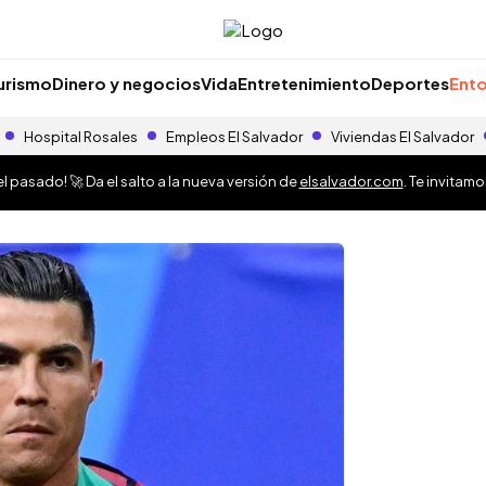
urismo
Dinero y negocios
Vida
Entretenimiento
Deportes
Ento
Hospital Rosales
Empleos El Salvador
Viviendas El Salvador
 pasado! 🚀 Da el salto a la nueva versión de
elsalvador.com
. Te invitam