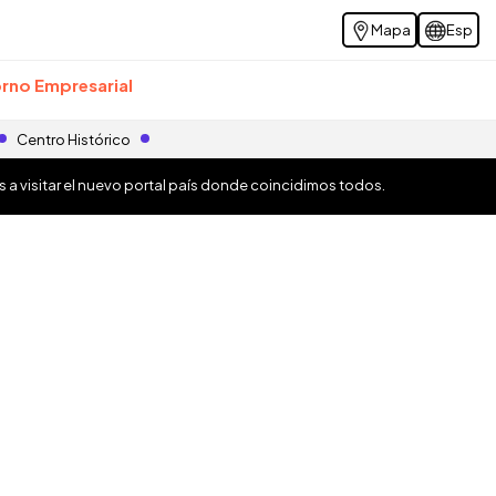
Mapa
Esp
rno Empresarial
Centro Histórico
os a visitar el nuevo portal país donde coincidimos todos.