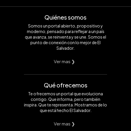
Quiénes somos
Somos un portal abierto, propositivo y
moderno, pensado para reflejar a un país
que avanza, se reinventa y se une. Somos el
punto de conexión con lo mejor de El
Salvador.
Ver mas ❯
Qué ofrecemos
Te ofrecemos un portal que evoluciona
contigo. Que informa, pero también
inspira. Que te representa. Mostramos de lo
que está hecho El Salvador.
Ver mas ❯