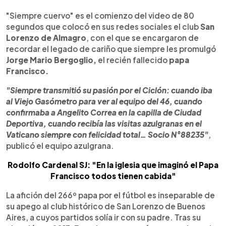
0:00
►
Escuchar artículo
"Siempre cuervo" es el comienzo del video de 80
segundos que colocó en sus redes sociales el club
San
Lorenzo de Almagro
, con el que se encargaron de
recordar el legado de cariño que siempre les promulgó
Jorge Mario Bergoglio,
el recién fallecido
papa
Francisco.
"Siempre transmitió su pasión por el Ciclón: cuando iba
al Viejo Gasómetro para ver al equipo del 46, cuando
confirmaba a Angelito Correa en la capilla de Ciudad
Deportiva, cuando recibía las visitas azulgranas en el
Vaticano siempre con felicidad total… Socio N°88235"
,
publicó el equipo azulgrana.
Rodolfo Cardenal SJ: "En la iglesia que imaginó el Papa
Francisco todos tienen cabida"
La afición del 266º papa por el fútbol es inseparable de
su apego al club histórico de San Lorenzo de Buenos
Aires, a cuyos partidos solía ir con su padre. Tras su