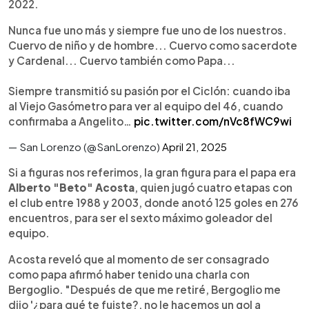
2022.
Nunca fue uno más y siempre fue uno de los nuestros.
Cuervo de niño y de hombre... Cuervo como sacerdote
y Cardenal... Cuervo también como Papa...
Siempre transmitió su pasión por el Ciclón: cuando iba
al Viejo Gasómetro para ver al equipo del 46, cuando
confirmaba a Angelito…
pic.twitter.com/nVc8fWC9wi
— San Lorenzo (@SanLorenzo)
April 21, 2025
Si a figuras nos referimos, la gran figura para el papa era
Alberto "Beto" Acosta
, quien jugó cuatro etapas con
el club entre 1988 y 2003, donde anotó 125 goles en 276
encuentros, para ser el sexto máximo goleador del
equipo.
Acosta reveló que al momento de ser consagrado
como papa afirmó haber tenido una charla con
Bergoglio. "Después de que me retiré, Bergoglio me
dijo '¿para qué te fuiste?, no le hacemos un gol a