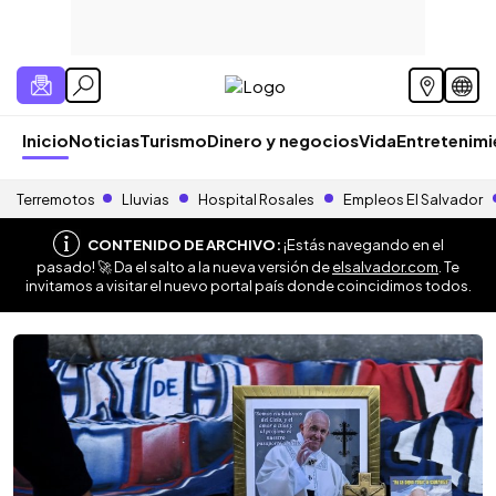
Inicio
Noticias
Turismo
Dinero y negocios
Vida
Entretenim
Terremotos
Lluvias
Hospital Rosales
Empleos El Salvador
CONTENIDO DE ARCHIVO:
¡Estás navegando en el
pasado! 🚀 Da el salto a la nueva versión de
elsalvador.com
. Te
invitamos a visitar el nuevo portal país donde coincidimos todos.