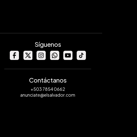
Síguenos
Contáctanos
+503 7854 0662
anunciate@elsalvador.com