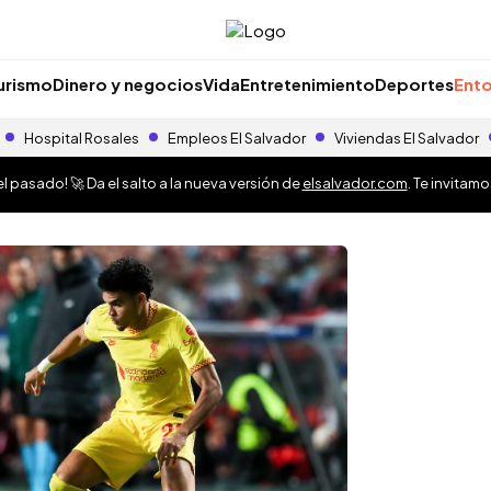
urismo
Dinero y negocios
Vida
Entretenimiento
Deportes
Ento
Hospital Rosales
Empleos El Salvador
Viviendas El Salvador
 pasado! 🚀 Da el salto a la nueva versión de
elsalvador.com
. Te invitam