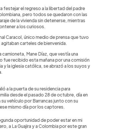
 festejar el regreso a la libertad del padre
 colombiana, pero todos se quedaron con las
raje de la vivienda sin detenerse, mientras
ontener a los curiosos.
nal Caracol, único medio de prensa que tuvo
 agitaban carteles de bienvenida.
 la camioneta, Mane Díaz, que vestía una
do fue recibido esta mañana por una comisión
 y la iglesia católica, se abrazó a los suyos y
a.
ó a la puerta de su residencia para
amilia desde el pasado 28 de octubre, día en
su vehículo por Barrancas junto con su
 ese mismo día por los captores.
segunda oportunidad de poder estar en mi
ro, a La Guajira y a Colombia por este gran