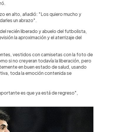
ró.
zo en alto, añadió: "Los quiero mucho y
darles un abrazo".
l recién liberado y abuelo del futbolista,
isión la aproximación y el aterrizaje del
sentes, vestidos con camisetas con la foto de
mo si no creyeran todavía la liberación, pero
entemente en buen estado de salud, usando
tiva, toda la emoción contenida se
importante es que ya está de regreso",