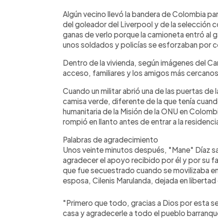
Algún vecino llevó la bandera de Colombia para
del goleador del Liverpool y de la selección
ganas de verlo porque la camioneta entró al ga
unos soldados y policías se esforzaban por c
Dentro de la vivienda, según imágenes del Ca
acceso, familiares y los amigos más cercanos
Cuando un militar abrió una de las puertas de
camisa verde, diferente de la que tenía cuan
humanitaria de la Misión de la ONU en Colombia
rompió en llanto antes de entrar a la residenci
Palabras de agradecimiento
Unos veinte minutos después, "Mane" Díaz sali
agradecer el apoyo recibido por él y por su f
que fue secuestrado cuando se movilizaba en 
esposa, Cilenis Marulanda, dejada en libertad
"Primero que todo, gracias a Dios por esta 
casa y agradecerle a todo el pueblo barranque