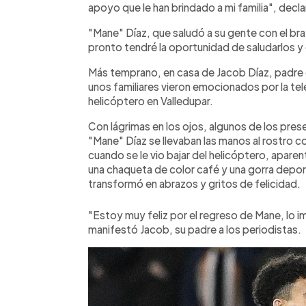
apoyo que le han brindado a mi familia", decla
"Mane" Díaz, que saludó a su gente con el bra
pronto tendré la oportunidad de saludarlos y 
Más temprano, en casa de Jacob Díaz, padre de
unos familiares vieron emocionados por la telev
helicóptero en Valledupar.
Con lágrimas en los ojos, algunos de los pre
"Mane" Díaz se llevaban las manos al rostro co
cuando se le vio bajar del helicóptero, apar
una chaqueta de color café y una gorra depor
transformó en abrazos y gritos de felicidad.
"Estoy muy feliz por el regreso de Mane, lo 
manifestó Jacob, su padre a los periodistas.