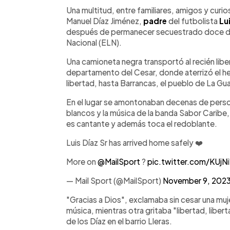
Facebook
Twitter
►
Escuchar artículo
Una multitud, entre familiares, amigos y curio
Manuel Díaz Jiménez,
padre
del futbolista
Lu
después de permanecer secuestrado doce días 
Nacional (ELN).
Una camioneta negra transportó al recién libe
departamento del Cesar, donde aterrizó el hel
libertad, hasta Barrancas, el pueblo de La Guaj
En el lugar se amontonaban decenas de perso
blancos y la música de la banda Sabor Caribe,
es cantante y además toca el redoblante.
Luis Díaz Sr has arrived home safely ❤️
More on
@MailSport
?
pic.twitter.com/KUj
— Mail Sport (@MailSport)
November 9, 202
"Gracias a Dios", exclamaba sin cesar una muj
música, mientras otra gritaba "libertad, libertad
de los Díaz en el barrio Lleras.