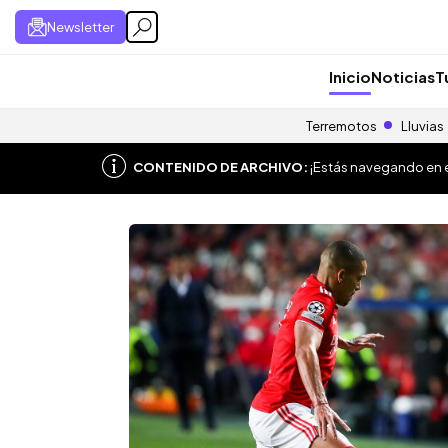
Newsletter
Inicio
Noticias
T
Terremotos
Lluvias
CONTENIDO DE ARCHIVO:
¡Estás navegando en el