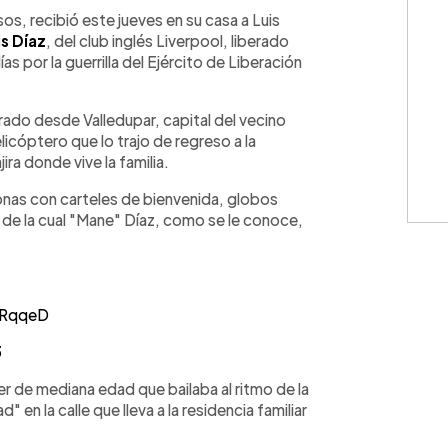
WhatsApp
Copiar link
sos, recibió este jueves en su casa a Luis
is Díaz
, del club inglés Liverpool, liberado
por la guerrilla del Ejército de Liberación
rado desde Valledupar, capital del vecino
icóptero que lo trajo de regreso a la
ira donde vive la familia.
nas con carteles de bienvenida, globos
 de la cual "Mane" Díaz, como se le conoce,
NiRqqeD
3
er de mediana edad que bailaba al ritmo de la
" en la calle que lleva a la residencia familiar