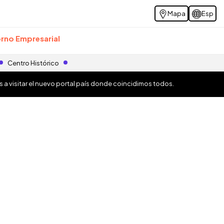
Mapa
Esp
rno Empresarial
Centro Histórico
os a visitar el nuevo portal país donde coincidimos todos.