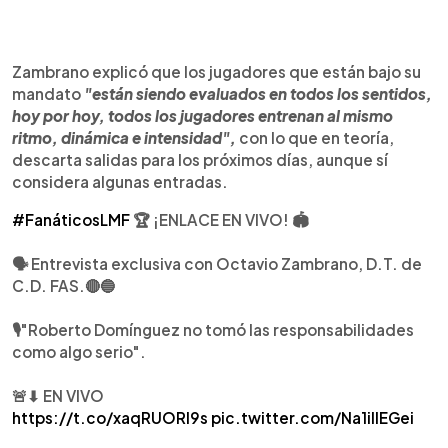
Zambrano explicó que los jugadores que están bajo su
mandato
"están siendo evaluados en todos los sentidos,
hoy por hoy, todos los jugadores entrenan al mismo
ritmo, dinámica e intensidad",
con lo que en teoría,
descarta salidas para los próximos días, aunque sí
considera algunas entradas.
#FanáticosLMF
🏆 ¡ENLACE EN VIVO! 🏟️
🗣️ Entrevista exclusiva con Octavio Zambrano, D.T. de
C.D. FAS.🔴🔵
🎙"Roberto Domínguez no tomó las responsabilidades
como algo serio".
🚨⬇ EN VIVO
https://t.co/xaqRUORl9s
pic.twitter.com/Na1illEGei