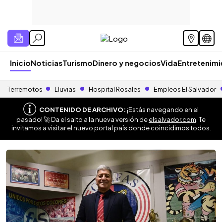
Inicio
Noticias
Turismo
Dinero y negocios
Vida
Entretenim
Terremotos
Lluvias
Hospital Rosales
Empleos El Salvador
CONTENIDO DE ARCHIVO:
¡Estás navegando en el
pasado! 🚀 Da el salto a la nueva versión de
elsalvador.com
. Te
invitamos a visitar el nuevo portal país donde coincidimos todos.