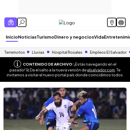
Inicio
Noticias
Turismo
Dinero y negocios
Vida
Entretenim
Terremotos
Lluvias
Hospital Rosales
Empleos El Salvador
CONTENIDO DE ARCHIVO:
¡Estás navegando en el
pasado! 🚀 Da el salto a la nueva versión de
elsalvador.com
. Te
invitamos a visitar el nuevo portal país donde coincidimos todos.