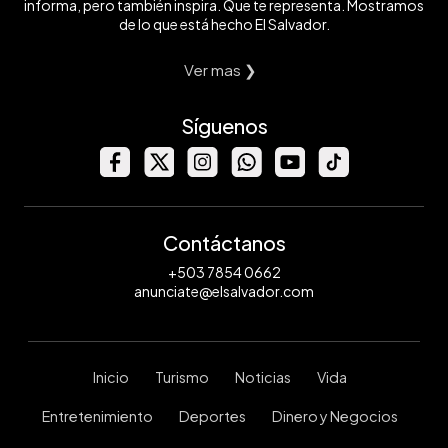
informa, pero también inspira. Que te representa. Mostramos
de lo que está hecho El Salvador.
Ver mas ❯
Síguenos
Contáctanos
+503 7854 0662
anunciate@elsalvador.com
Inicio
Turismo
Noticias
Vida
Entretenimiento
Deportes
Dinero y Negocios