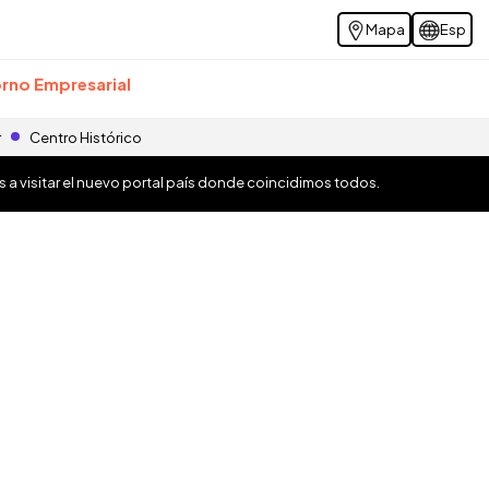
Mapa
Esp
rno Empresarial
r
Centro Histórico
os a visitar el nuevo portal país donde coincidimos todos.