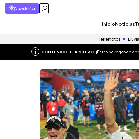
Newsletter
Inicio
Noticias
T
Terremotos
Lluvi
CONTENIDO DE ARCHIVO:
¡Estás navegando en el