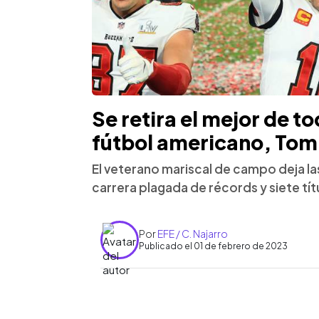
Se retira el mejor de t
fútbol americano, Tom
El veterano mariscal de campo deja las
carrera plagada de récords y siete tí
Por
EFE / C. Najarro
Publicado el 01 de febrero de 2023
0:00