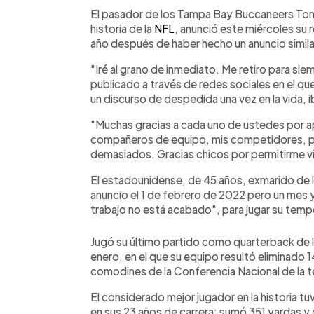
Facebook
Twitter
►
Escuchar artículo
El pasador de los Tampa Bay Buccaneers Tom 
historia de la
NFL
, anunció este miércoles su r
año después de haber hecho un anuncio simila
"Iré al grano de inmediato. Me retiro para sie
publicado a través de redes sociales en el q
un discurso de despedida una vez en la vida, 
"Muchas gracias a cada uno de ustedes por ap
compañeros de equipo, mis competidores, po
demasiados. Gracias chicos por permitirme vi
El estadounidense, de 45 años, exmarido de 
anuncio el 1 de febrero de 2022 pero un mes 
trabajo no está acabado", para jugar su tem
Jugó su último partido como quarterback de
enero, en el que su equipo resultó eliminado 
comodines de la Conferencia Nacional de la 
El considerado mejor jugador en la historia t
en sus 23 años de carrera; sumó 351 yardas y