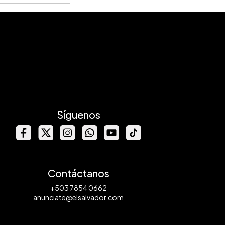
Síguenos
Contáctanos
+503 7854 0662
anunciate@elsalvador.com