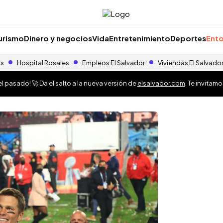
urismo
Dinero y negocios
Vida
Entretenimiento
Deportes
Ento
as
Hospital Rosales
Empleos El Salvador
Viviendas El Salvado
 pasado! 🚀 Da el salto a la nueva versión de
elsalvador.com
. Te invitam