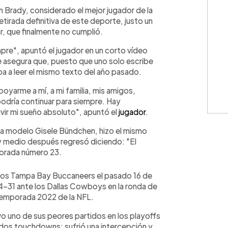
WhatsApp
Copiar link
Brady, considerado el mejor jugador de la
etirada definitiva de este deporte, justo un
r, que finalmente no cumplió.
mpre", apuntó el jugador en un corto vídeo
ue asegura que, puesto que uno solo escribe
iba a leer el mismo texto del año pasado.
oyarme a mí, a mi familia, mis amigos,
dría continuar para siempre. Hay
vir mi sueño absoluto", apuntó el
jugador
.
la modelo Gisele Bündchen, hizo el mismo
y medio después regresó diciendo: "El
porada número 23.
 los Tampa Bay Buccaneers el pasado 16 de
14-31 ante los Dallas Cowboys en la ronda de
temporada 2022 de la NFL.
uvo uno de sus peores partidos en los playoffs
 dos touchdowns; sufrió una intercepción y