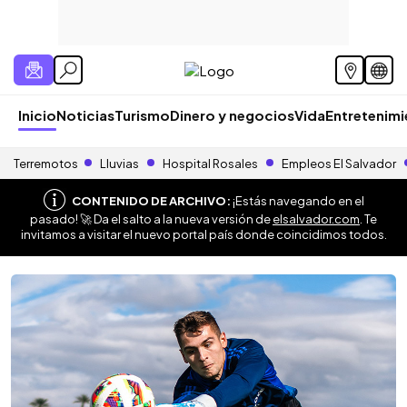
Inicio
Noticias
Turismo
Dinero y negocios
Vida
Entretenim
Terremotos
Lluvias
Hospital Rosales
Empleos El Salvador
CONTENIDO DE ARCHIVO:
¡Estás navegando en el
pasado! 🚀 Da el salto a la nueva versión de
elsalvador.com
. Te
invitamos a visitar el nuevo portal país donde coincidimos todos.